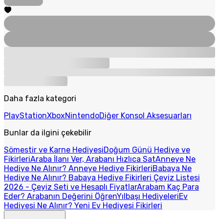
Daha fazla kategori
PlayStation
Xbox
Nintendo
Diğer Konsol Aksesuarları
Bunlar da ilgini çekebilir
Sömestir ve Karne Hediyesi
Doğum Günü Hediye ve
Fikirleri
Araba İlanı Ver, Arabanı Hızlıca Sat
Anneye Ne
Hediye Ne Alınır? Anneye Hediye Fikirleri
Babaya Ne
Hediye Ne Alınır? Babaya Hediye Fikirleri
Çeyiz Listesi
2026 - Çeyiz Seti ve Hesaplı Fiyatlar
Arabam Kaç Para
Eder? Arabanın Değerini Öğren
Yılbaşı Hediyeleri
Ev
Hediyesi Ne Alınır? Yeni Ev Hediyesi Fikirleri