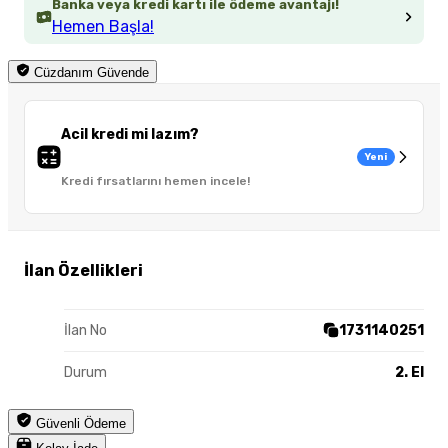
Banka veya kredi kartı ile ödeme avantajı!
Hemen Başla!
Cüzdanım Güvende
Acil kredi mi lazım?
Yeni
Kredi fırsatlarını hemen incele!
İlan Özellikleri
İlan No
1731140251
Durum
2. El
Güvenli Ödeme