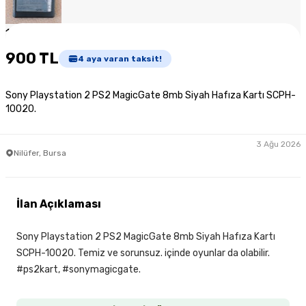
1
/
2
900 TL
4
aya varan taksit!
Sony Playstation 2 PS2 MagicGate 8mb Siyah Hafıza Kartı SCPH-
10020.
3 Ağu 2026
Nilüfer, Bursa
İlan Açıklaması
Sony Playstation 2 PS2 MagicGate 8mb Siyah Hafıza Kartı
SCPH-10020. Temiz ve sorunsuz. içinde oyunlar da olabilir.
#ps2kart, #sonymagicgate.