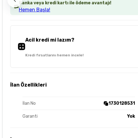
Banka veya kredi kartı ile ödeme avantajı!
Hemen Başla!
Acil kredi mi lazım?
Kredi fırsatlarını hemen incele!
İlan Özellikleri
İlan No
1730128531
Garanti
Yok