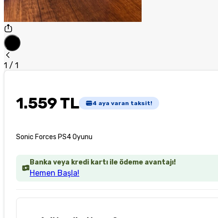
1
/
1
1.559 TL
4
aya varan taksit!
Sonic Forces PS4 Oyunu
Banka veya kredi kartı ile ödeme avantajı!
Hemen Başla!