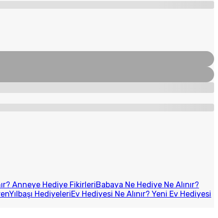
r? Anneye Hediye Fikirleri
Babaya Ne Hediye Ne Alınır?
ren
Yılbaşı Hediyeleri
Ev Hediyesi Ne Alınır? Yeni Ev Hediyesi