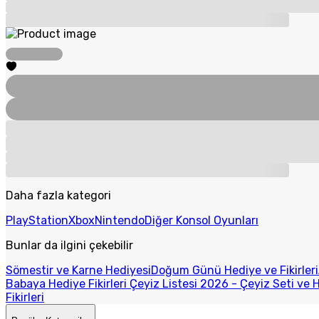
Daha fazla kategori
PlayStation
Xbox
Nintendo
Diğer Konsol Oyunları
Bunlar da ilgini çekebilir
Sömestir ve Karne Hediyesi
Doğum Günü Hediye ve Fikirleri
Babaya Hediye Fikirleri
Çeyiz Listesi 2026 - Çeyiz Seti ve H
Fikirleri