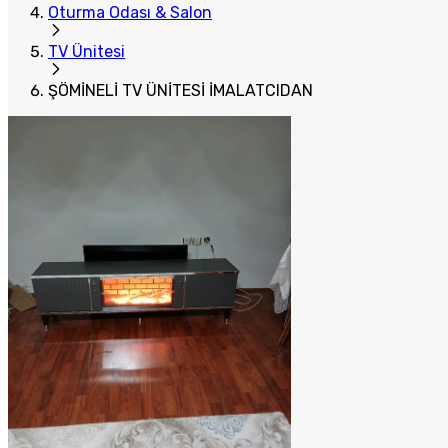
Oturma Odası & Salon
TV Ünitesi
ŞÖMİNELİ TV ÜNİTESİ İMALATCIDAN