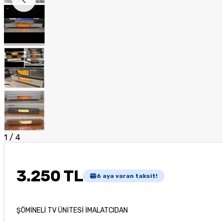
1
/
4
3.250 TL
6
aya varan taksit!
ŞÖMİNELİ TV ÜNİTESİ İMALATCIDAN