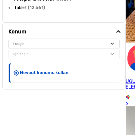
Tablet
(
12.561
)
Konum
İl seçin
İlçe seçin
Mevcut konumu kullan
UĞ
ELE