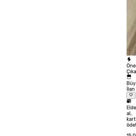
Öne
Çık
Büy
İlan
Eld
al,
kart
öde
15.