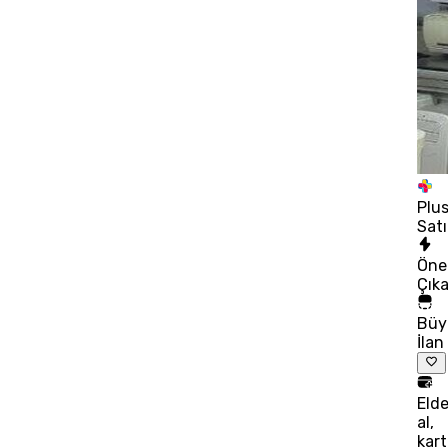
Plu
Satı
Öne
Çık
Büy
İlan
Eld
al,
kart