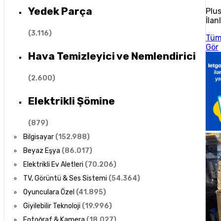
Yedek Parça
Plu
İlan
(
3.116
)
Tü
Gör
Hava Temizleyici ve Nemlendirici
(
2.600
)
Elektrikli Şömine
(
879
)
Bilgisayar
(
152.988
)
Beyaz Eşya
(
86.017
)
Elektrikli Ev Aletleri
(
70.206
)
TV, Görüntü & Ses Sistemi
(
54.364
)
Oyunculara Özel
(
41.895
)
Giyilebilir Teknoloji
(
19.996
)
Fotoğraf & Kamera
(
18.027
)