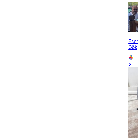
Ese
Gök