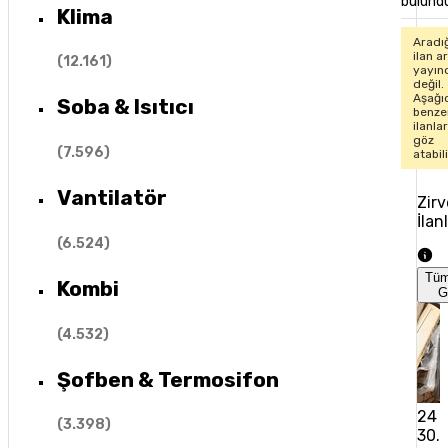
bulund
Klima
Aradı
ilan ar
(
12.161
)
yayın
değil.
Aşağı
Soba & Isıtıcı
benze
ilanla
göz
(
7.596
)
atabil
Vantilatör
Zirv
İlan
(
6.524
)
Tü
Kombi
G
(
4.532
)
Şofben & Termosifon
24 
(
3.398
)
30.