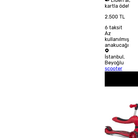
Elden al,
kartla öde!
2.500 TL
6
taksit
Az
kullanılmış
anakucağı
İstanbul
,
Beyoğlu
scooter