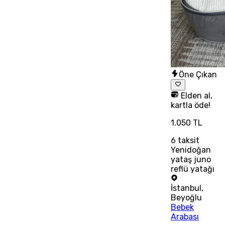
Öne Çıkan
Elden al,
kartla öde!
1.050 TL
6
taksit
Yenidoğan
yataş juno
reflü yatağı
İstanbul
,
Beyoğlu
Bebek
Arabası