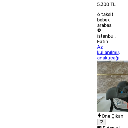
5.300 TL
6
taksit
bebek
arabası
İstanbul
,
Fatih
Az
kullanılmış
anakucağı
Öne Çıkan