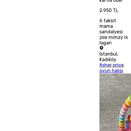
kartla öde!
2.950 TL
6
taksit
mama
sandalyesi
joie mimzy lx
logan
İstanbul
,
Kadıköy
fisher price
oyun halısı