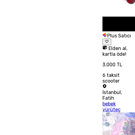
Plus Satıcı
Elden al,
kartla öde!
3.000 TL
6
taksit
scooter
İstanbul
,
Fatih
bebek
yürüteç