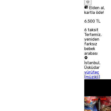
Elden al,
kartla öde!
6.500 TL
6
taksit
Tertemiz,
yeniden
farksız
bebek
arabası
İstanbul
,
Üsküdar
yürüteç
(müzikli)