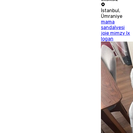
İstanbul
,
Ümraniye
mama
sandalyesi
joie mimzy lx
logan