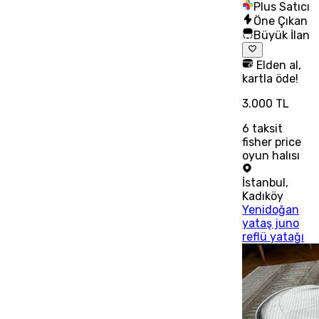
Plus Satıcı
Öne Çıkan
Büyük İlan
Elden al,
kartla öde!
3.000 TL
6
taksit
fisher price
oyun halısı
İstanbul
,
Kadıköy
Yenidoğan
yataş juno
reflü yatağı