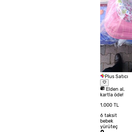
Plus Satıcı
Elden al,
kartla öde!
1.000 TL
6
taksit
bebek
yürüteç