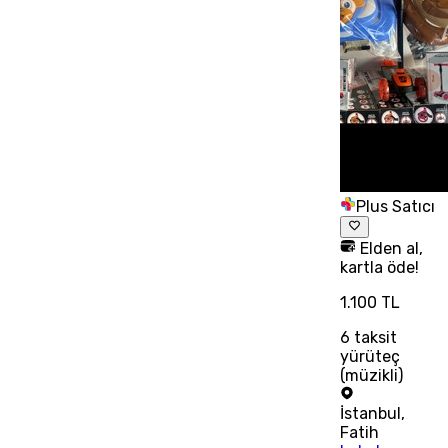
Plus Satıcı
Elden al,
kartla öde!
1.100 TL
6
taksit
yürüteç
(müzikli)
İstanbul
,
Fatih