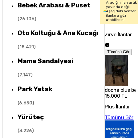
Aradığın ilan artık
Bebek Arabası & Puset
yayında değil.
Aşağıdaki benzer
ilanlara göz
(
26.106
)
atabilirsin!
Oto Koltuğu & Ana Kucağı
Zirve İlanlar
(
18.421
)
Tümünü Gör
Mama Sandalyesi
(
7.147
)
Park Yatak
doona plus be
15.000 TL
(
6.650
)
Plus İlanlar
Yürüteç
Tümünü Gör
(
3.226
)