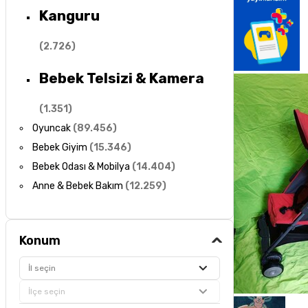
Kanguru
(
2.726
)
Bebek Telsizi & Kamera
(
1.351
)
Oyuncak
(
89.456
)
Bebek Giyim
(
15.346
)
Bebek Odası & Mobilya
(
14.404
)
Anne & Bebek Bakım
(
12.259
)
Konum
İl seçin
İlçe seçin