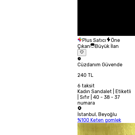
Plus Satıcı
Öne
Çıkan
Büyük İlan
Cüzdanım
Güvende
240 TL
6
taksit
Kadın Sandalet | Etiketli
| Sıfır | 40 - 38 - 37
numara
İstanbul
,
Beyoğlu
%100 Keten gomlek