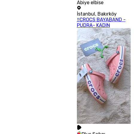
Abiye elbise
İstanbul
,
Bakırköy
‼CROCS BAYABAND -
PUDRA- KADIN