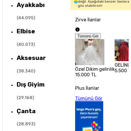
değil. Aşağıdaki benzer ilanlara
Ayakkabı
göz atabilirsin!
(
44.095
)
Zirve İlanlar
Elbise
Tümünü Gör
(
40.073
)
Aksesuar
GELİNLİ
Özel Dikim gelinlik
5.500 
(
38.340
)
15.000 TL
Dış Giyim
Plus İlanlar
(
29.168
)
Tümünü Gör
Çanta
(
28.893
)