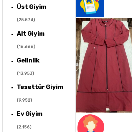
Üst Giyim
(
25.574
)
Alt Giyim
(
16.666
)
Gelinlik
(
13.953
)
Tesettür Giyim
(
9.952
)
Ev Giyim
(
2.156
)