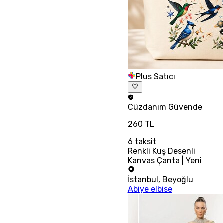
Plus Satıcı
Cüzdanım
Güvende
260 TL
6
taksit
Renkli Kuş Desenli
Kanvas Çanta | Yeni
İstanbul
,
Beyoğlu
Abiye elbise