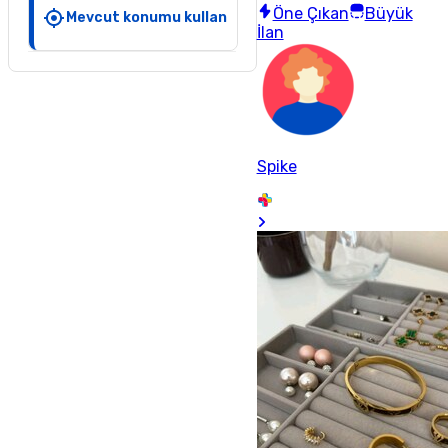
Öne Çıkan
Büyük
Mevcut konumu kullan
İlan
Spike