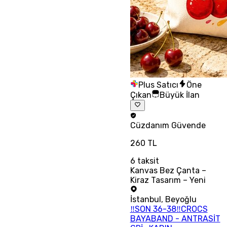
Plus Satıcı
Öne
Çıkan
Büyük İlan
Cüzdanım
Güvende
260 TL
6
taksit
Kanvas Bez Çanta –
Kiraz Tasarım – Yeni
İstanbul
,
Beyoğlu
‼SON 36-38‼CROCS
BAYABAND - ANTRASİT