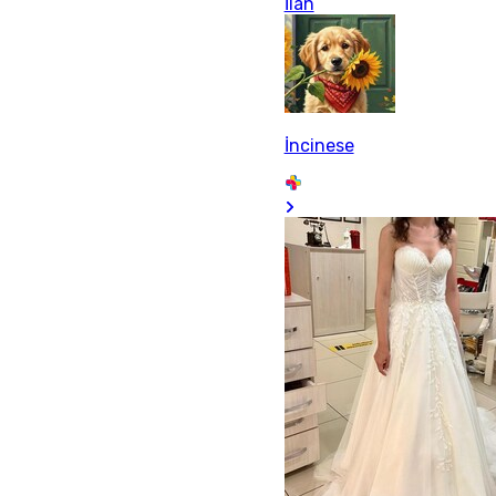
İlan
İncinese