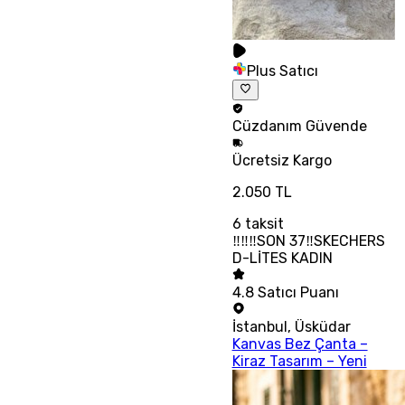
Plus Satıcı
Cüzdanım
Güvende
Ücretsiz
Kargo
2.050 TL
6
taksit
‼‼‼SON 37‼SKECHERS
D-LİTES KADIN
4.8
Satıcı Puanı
İstanbul
,
Üsküdar
Kanvas Bez Çanta –
Kiraz Tasarım – Yeni