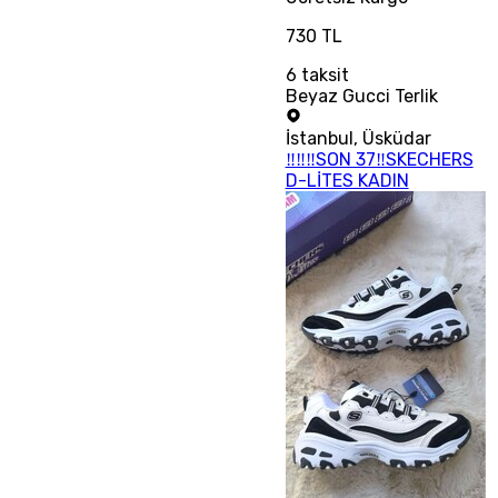
730 TL
6
taksit
Beyaz Gucci Terlik
İstanbul
,
Üsküdar
‼‼‼SON 37‼SKECHERS
D-LİTES KADIN