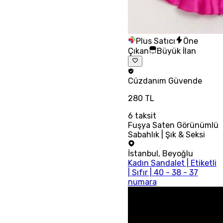
Plus Satıcı
Öne
Çıkan
Büyük İlan
Cüzdanım
Güvende
280 TL
6
taksit
Fuşya Saten Görünümlü
Sabahlık | Şık & Seksi
İstanbul
,
Beyoğlu
Kadın Sandalet | Etiketli
| Sıfır | 40 - 38 - 37
numara