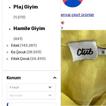
Plaj Giyim
envai çeşit ürünler
(
1.273
)
Hamile Giyim
(
441
)
Erkek
(
143.287
)
Kız Çocuk
(
28.503
)
Erkek Çocuk
(
24.490
)
Konum
İl seçin
İlçe seçin