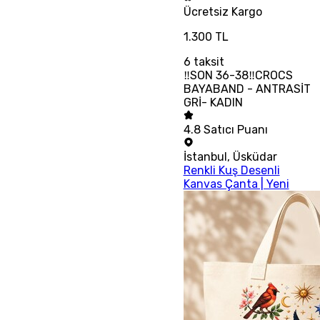
Ücretsiz
Kargo
1.300 TL
6
taksit
‼SON 36-38‼CROCS
BAYABAND - ANTRASİT
GRİ- KADIN
4.8
Satıcı Puanı
İstanbul
,
Üsküdar
Renkli Kuş Desenli
Kanvas Çanta | Yeni