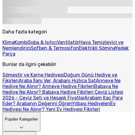
Daha fazla kategori
Klima
Kombi
Soba & Isıtıcı
Vantilatör
Hava Temizleyici ve
Nemlendirici
Şofben & Termosifon
Elektrikli Şömine
Yedek
Parça
Bunlar da ilgini çekebilir
Sömestir ve Karne Hediyesi
Doğum Günü Hediye ve
Fikirleri
Araba İlanı Ver, Arabanı Hızlıca Sat
Anneye Ne
Hediye Ne Alınır? Anneye Hediye Fikirleri
Babaya Ne
Hediye Ne Alınır? Babaya Hediye Fikirleri
Çeyiz Listesi
2026 - Çeyiz Seti ve Hesaplı Fiyatlar
Arabam Kaç Para
Eder? Arabanın Değerini Öğren
Yılbaşı Hediyeleri
Ev
Hediyesi Ne Alınır? Yeni Ev Hediyesi Fikirleri
Popüler Kategoriler