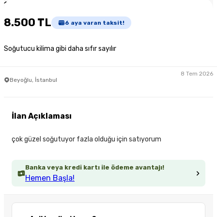
1
/
3
8.500 TL
6
aya varan taksit!
Soğutucu kilima gibi daha sıfır sayılır
8 Tem 2026
Beyoğlu, İstanbul
İlan Açıklaması
çok güzel soğutuyor fazla olduğu için satıyorum
Banka veya kredi kartı ile ödeme avantajı!
Hemen Başla!