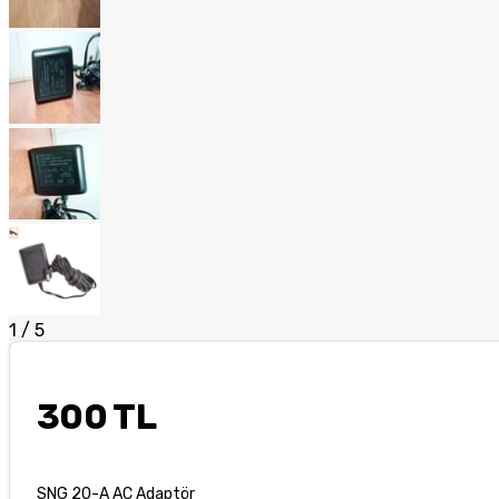
1
/
5
300 TL
SNG 20-A AC Adaptör