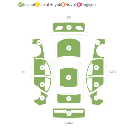
Orijinal
Lokal Boyalı
Boyalı
Değişen
L
B
D
ÖN
SOL
SAĞ
ARKA