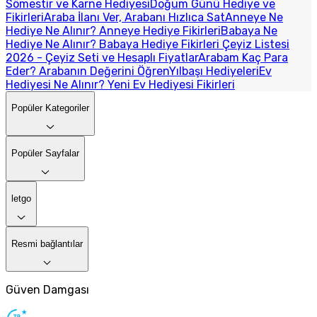
Sömestir ve Karne Hediyesi
Doğum Günü Hediye ve
Fikirleri
Araba İlanı Ver, Arabanı Hızlıca Sat
Anneye Ne
Hediye Ne Alınır? Anneye Hediye Fikirleri
Babaya Ne
Hediye Ne Alınır? Babaya Hediye Fikirleri
Çeyiz Listesi
2026 - Çeyiz Seti ve Hesaplı Fiyatlar
Arabam Kaç Para
Eder? Arabanın Değerini Öğren
Yılbaşı Hediyeleri
Ev
Hediyesi Ne Alınır? Yeni Ev Hediyesi Fikirleri
Popüler Kategoriler
Popüler Sayfalar
letgo
Resmi bağlantılar
Güven Damgası