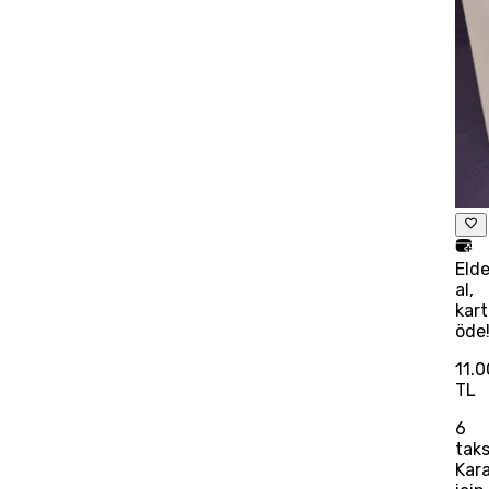
Eld
al,
kart
öde
11.
TL
6
taks
Kar