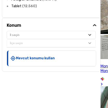
Tablet
(
12.560
)
Konum
İl seçin
İlçe seçin
Mevcut konumu kullan
Mon
Mon