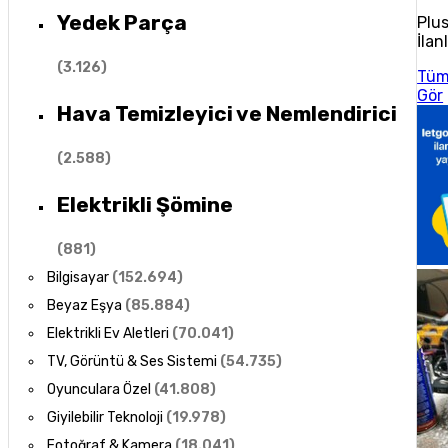
Yedek Parça
Plu
İlan
(
3.126
)
Tü
Gör
Hava Temizleyici ve Nemlendirici
(
2.588
)
Elektrikli Şömine
(
881
)
Bilgisayar
(
152.694
)
Beyaz Eşya
(
85.884
)
Elektrikli Ev Aletleri
(
70.041
)
TV, Görüntü & Ses Sistemi
(
54.735
)
Oyunculara Özel
(
41.808
)
Giyilebilir Teknoloji
(
19.978
)
Fotoğraf & Kamera
(
18.041
)