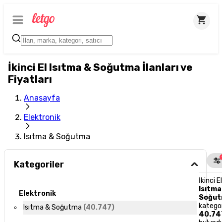
İkinci El Isıtma & Soğutma İlanları ve
Fiyatları
Anasayfa
Elektronik
Isıtma & Soğutma
Kategoriler
İkinci E
Isıtma
Elektronik
Soğu
katego
Isıtma & Soğutma
(
40.747
)
40.74