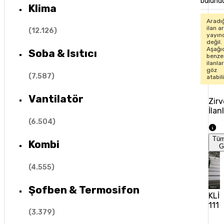
bulund
Klima
Aradı
ilan ar
(
12.126
)
yayın
değil.
Aşağı
Soba & Isıtıcı
benze
ilanla
göz
(
7.587
)
atabil
Vantilatör
Zirv
İlan
(
6.504
)
Tü
Kombi
G
(
4.555
)
Şofben & Termosifon
KLİ
111 
(
3.379
)