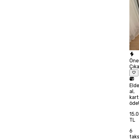
Öne
Çık
Eld
al,
kart
öde
15.
TL
6
taks