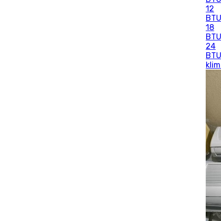
12
BT
18
BT
24
BT
kli