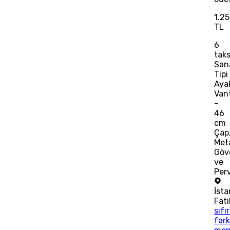
1.2
TL
6
taks
San
Tipi
Ayak
Vant
-
46
cm
Çap
Met
Göv
ve
Per
İsta
Fat
sıfı
fark