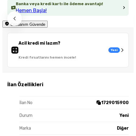
Banka veya kredi kartı ile ödeme avantajı!
Hemen Başla!
Cüzdanım Güvende
Acil kredi mi lazım?
Yeni
Kredi fırsatlarını hemen incele!
İlan Özellikleri
İlan No
1729015900
Durum
Yeni
Marka
Diğer