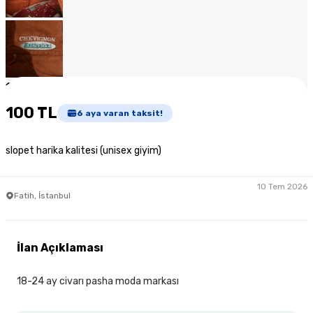
1
/
7
100 TL
6
aya varan taksit!
slopet harika kalitesi (unisex giyim)
10 Tem 2026
Fatih, İstanbul
İlan Açıklaması
18-24 ay civarı pasha moda markası