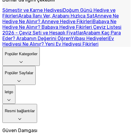
Sömestir ve Karne Hediyesi
Doğum Günü Hediye ve
Fikirleri
Araba İlanı Ver, Arabanı Hızlıca Sat
Anneye Ne
Hediye Ne Alınır? Anneye Hediye Fikirleri
Babaya Ne
Hediye Ne Alınır? Babaya Hediye Fikirleri
Çeyiz Listesi
2026 - Çeyiz Seti ve Hesaplı Fiyatlar
Arabam Kaç Para
Eder? Arabanın Değerini Öğren
Yılbaşı Hediyeleri
Ev
Hediyesi Ne Alınır? Yeni Ev Hediyesi Fikirleri
Popüler Kategoriler
Popüler Sayfalar
letgo
Resmi bağlantılar
Güven Damgası