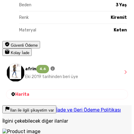
Beden
3 Yaş
Renk
Kiremit
Materyal
Keten
Güvenli Ödeme
Kolay İade
afrin
4.6
Eki 2019 tarihinden beri üye
Harita
İade ve Geri Ödeme Politikası
İlan ile ilgili şikayetim var
İlgini çekebilecek diğer ilanlar