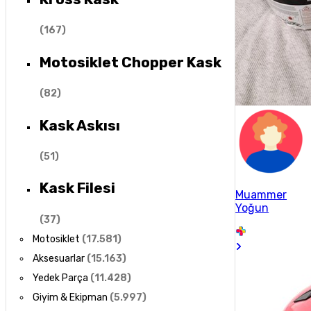
(
167
)
Motosiklet Chopper Kask
(
82
)
Kask Askısı
(
51
)
Kask Filesi
Muammer
Yoğun
(
37
)
Motosiklet
(
17.581
)
Aksesuarlar
(
15.163
)
Yedek Parça
(
11.428
)
Giyim & Ekipman
(
5.997
)