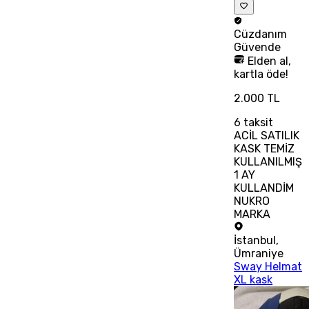
Cüzdanım
Güvende
Elden al,
kartla öde!
2.000 TL
6
taksit
ACİL SATILIK
KASK TEMİZ
KULLANILMIŞ
1 AY
KULLANDİM
NUKRO
MARKA
İstanbul
,
Ümraniye
Sway Helmat
XL kask