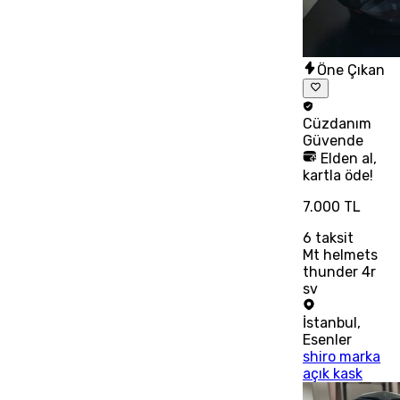
Öne Çıkan
Cüzdanım
Güvende
Elden al,
kartla öde!
7.000 TL
6
taksit
Mt helmets
thunder 4r
sv
İstanbul
,
Esenler
shiro marka
açık kask