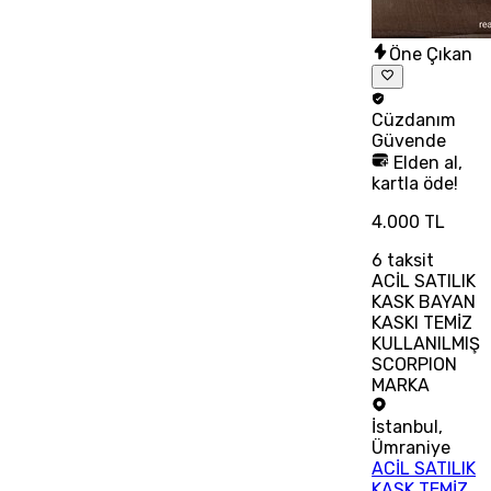
Öne Çıkan
Cüzdanım
Güvende
Elden al,
kartla öde!
4.000 TL
6
taksit
ACİL SATILIK
KASK BAYAN
KASKI TEMİZ
KULLANILMIŞ
SCORPION
MARKA
İstanbul
,
Ümraniye
ACİL SATILIK
KASK TEMİZ