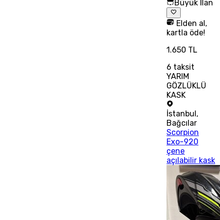
Büyük İlan
Elden al,
kartla öde!
1.650 TL
6
taksit
YARIM
GÖZLÜKLÜ
KASK
İstanbul
,
Bağcılar
Scorpion
Exo-920
çene
açılabilir kask