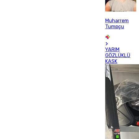
Muharrem
Tumpçu
YARIM
GÖZLÜKLÜ
KASK