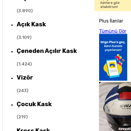
ilanlara göz
atabilirsin!
(
3.890
)
Plus İlanlar
Açık Kask
Tümünü Gör
(
3.109
)
Çeneden Açılır Kask
(
1.424
)
Vizör
(
243
)
Çocuk Kask
(
219
)
Kross Kask