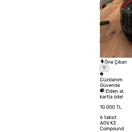
Öne Çıkan
Cüzdanım
Güvende
Elden al,
kartla öde!
10.000 TL
6
taksit
AGV K3
Compound