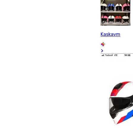
Kaskavm