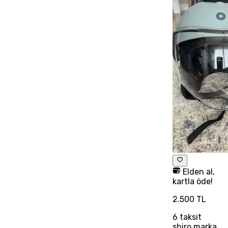
Elden al,
kartla öde!
2.500 TL
6
taksit
shiro marka