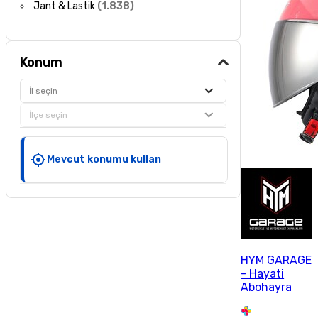
Jant & Lastik
(
1.838
)
Konum
İl seçin
İlçe seçin
Mevcut konumu kullan
HYM GARAGE
- Hayati
Abohayra