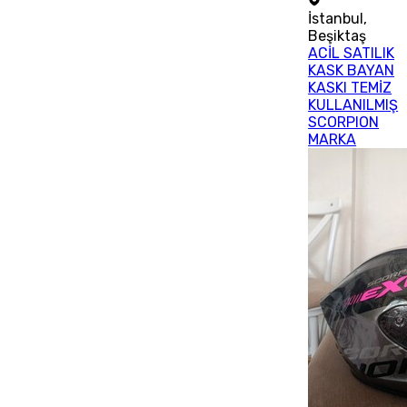
İstanbul
,
Beşiktaş
ACİL SATILIK
KASK BAYAN
KASKI TEMİZ
KULLANILMIŞ
SCORPION
MARKA