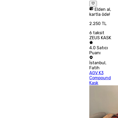
Elden al,
kartla öde!
2.250 TL
6
taksit
ZEUS KASK
4.0
Satıcı
Puanı
İstanbul
,
Fatih
AGV K3
Compound
Kask