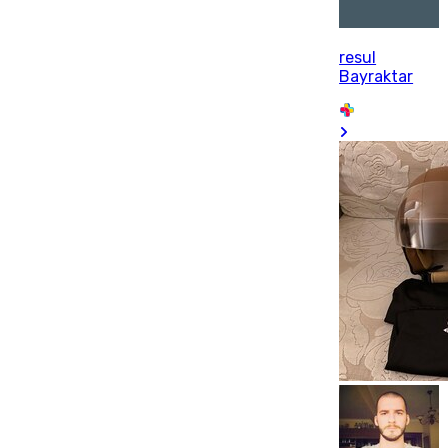
resul
Bayraktar