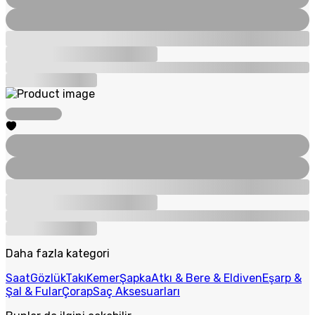
Daha fazla kategori
Saat
Gözlük
Takı
Kemer
Şapka
Atkı & Bere & Eldiven
Eşarp &
Şal & Fular
Çorap
Saç Aksesuarları