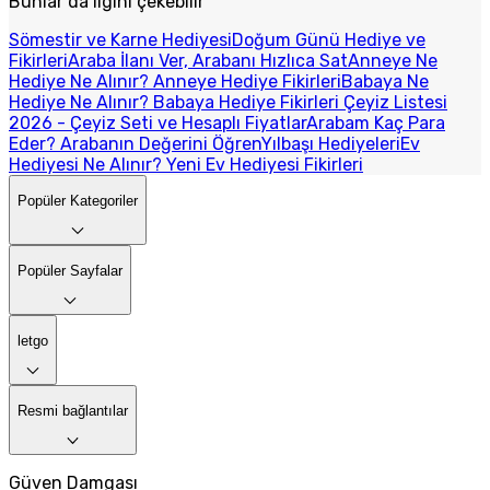
Bunlar da ilgini çekebilir
Sömestir ve Karne Hediyesi
Doğum Günü Hediye ve
Fikirleri
Araba İlanı Ver, Arabanı Hızlıca Sat
Anneye Ne
Hediye Ne Alınır? Anneye Hediye Fikirleri
Babaya Ne
Hediye Ne Alınır? Babaya Hediye Fikirleri
Çeyiz Listesi
2026 - Çeyiz Seti ve Hesaplı Fiyatlar
Arabam Kaç Para
Eder? Arabanın Değerini Öğren
Yılbaşı Hediyeleri
Ev
Hediyesi Ne Alınır? Yeni Ev Hediyesi Fikirleri
Popüler Kategoriler
Popüler Sayfalar
letgo
Resmi bağlantılar
Güven Damgası