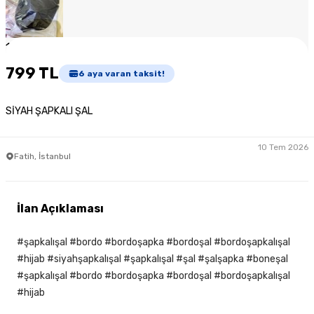
1
/
4
799 TL
6
aya varan taksit!
SİYAH ŞAPKALI ŞAL
10 Tem 2026
Fatih, İstanbul
İlan Açıklaması
#şapkalışal #bordo #bordoşapka #bordoşal #bordoşapkalışal
#hijab #siyahşapkalışal #şapkalışal #şal #şalşapka #boneşal
#şapkalışal #bordo #bordoşapka #bordoşal #bordoşapkalışal
#hijab