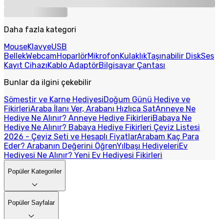
Daha fazla kategori
Mouse
Klavye
USB
Bellek
Webcam
Hoparlör
Mikrofon
Kulaklık
Taşınabilir Disk
Ses
Kayıt Cihazı
Kablo Adaptör
Bilgisayar Çantası
Bunlar da ilgini çekebilir
Sömestir ve Karne Hediyesi
Doğum Günü Hediye ve
Fikirleri
Araba İlanı Ver, Arabanı Hızlıca Sat
Anneye Ne
Hediye Ne Alınır? Anneye Hediye Fikirleri
Babaya Ne
Hediye Ne Alınır? Babaya Hediye Fikirleri
Çeyiz Listesi
2026 - Çeyiz Seti ve Hesaplı Fiyatlar
Arabam Kaç Para
Eder? Arabanın Değerini Öğren
Yılbaşı Hediyeleri
Ev
Hediyesi Ne Alınır? Yeni Ev Hediyesi Fikirleri
Popüler Kategoriler
Popüler Sayfalar