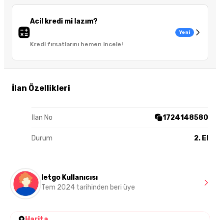
Acil kredi mi lazım?
Yeni
Kredi fırsatlarını hemen incele!
İlan Özellikleri
İlan No
1724148580
Durum
2. El
letgo Kullanıcısı
Tem 2024 tarihinden beri üye
Harita