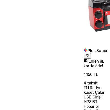
Plus Satıcı
Elden al,
kartla öde!
1.150 TL
4
taksit
FM Radyo
Kaset Çalar
USB Girişli
MP3 BT
Hoparlör