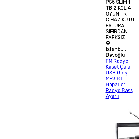
PS5 SLİM 1
TB 2 KOL 4
OYUN TR
CİHAZ KUTU
FATURALI
SIFIRDAN
FARKSIZ
İstanbul
,
Beyoğlu
FM Radyo
Kaset Çalar
USB Girişli
MP3 BT
Hoparlör
Radyo Bass
Ayarlı