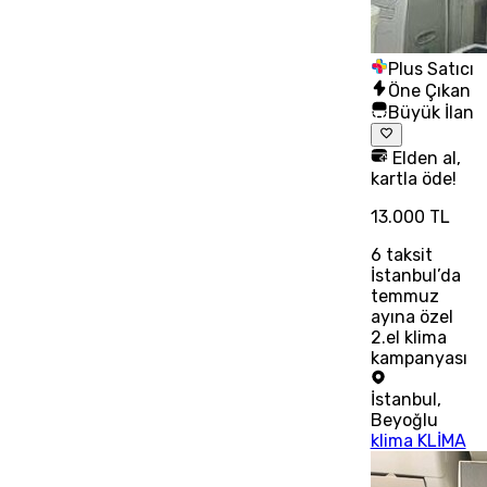
Plus Satıcı
Öne Çıkan
Büyük İlan
Elden al,
kartla öde!
13.000 TL
6
taksit
İstanbul’da
temmuz
ayına özel
2.el klima
kampanyası
İstanbul
,
Beyoğlu
klima KLİMA