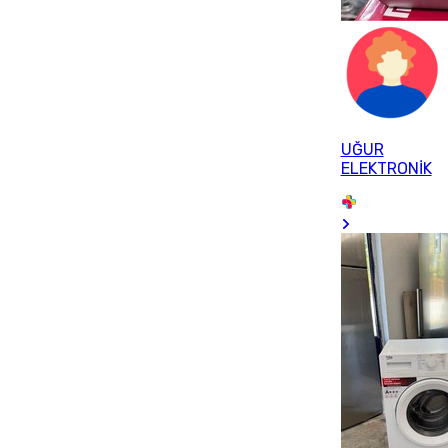
UĞUR
ELEKTRONİK