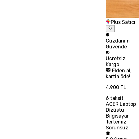
Plus Satıcı
Cüzdanım
Güvende
Ücretsiz
Kargo
Elden al,
kartla öde!
4.900 TL
6
taksit
ACER Laptop
Dizüstü
Bilgisayar
Tertemiz
Sorunsuz