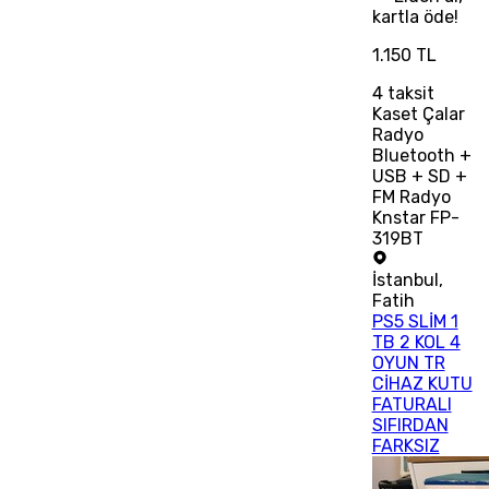
kartla öde!
1.150 TL
4
taksit
Kaset Çalar
Radyo
Bluetooth +
USB + SD +
FM Radyo
Knstar FP-
319BT
İstanbul
,
Fatih
PS5 SLİM 1
TB 2 KOL 4
OYUN TR
CİHAZ KUTU
FATURALI
SIFIRDAN
FARKSIZ