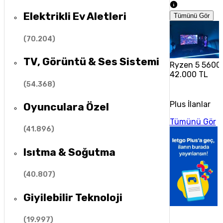
Elektrikli Ev Aletleri
Tümünü Gör
(
70.204
)
TV, Görüntü & Ses Sistemi
Ryzen 5 5600x
42.000 TL
(
54.368
)
Plus İlanlar
Oyunculara Özel
Tümünü Gör
(
41.896
)
Isıtma & Soğutma
(
40.807
)
Giyilebilir Teknoloji
(
19.997
)