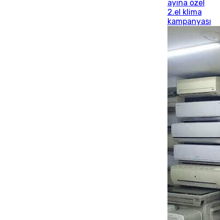
ayına özel
2.el klima
kampanyası