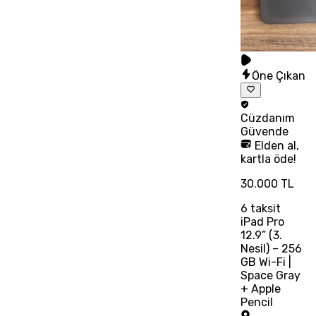
Öne Çıkan
Cüzdanım
Güvende
Elden al,
kartla öde!
30.000 TL
6
taksit
iPad Pro
12.9” (3.
Nesil) – 256
GB Wi-Fi |
Space Gray
+ Apple
Pencil