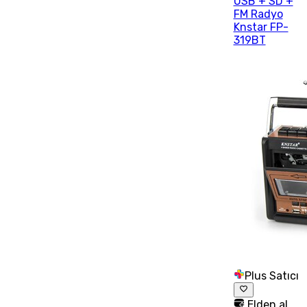
USB + SD +
FM Radyo
Knstar FP-
319BT
Plus Satıcı
Elden al,