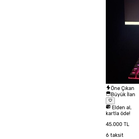
Öne Çıkan
Büyük İlan
Elden al,
kartla öde!
45.000 TL
6
taksit