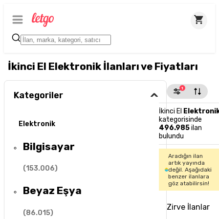
İkinci El Elektronik İlanları ve Fiyatları
1
Kategoriler
İkinci El
Elektroni
kategorisinde
Elektronik
496.985
ilan
bulundu
Bilgisayar
Aradığın ilan
artık yayında
(
153.006
)
değil. Aşağıdaki
benzer ilanlara
göz atabilirsin!
Beyaz Eşya
Zirve İlanlar
(
86.015
)