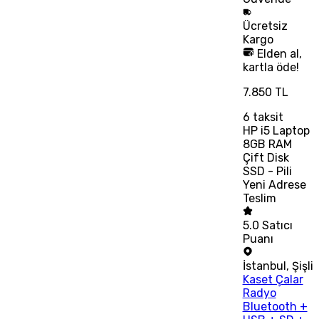
Ücretsiz
Kargo
Elden al,
kartla öde!
7.850 TL
6
taksit
HP i5 Laptop
8GB RAM
Çift Disk
SSD - Pili
Yeni Adrese
Teslim
5.0
Satıcı
Puanı
İstanbul
,
Şişli
Kaset Çalar
Radyo
Bluetooth +