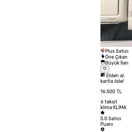
Plus Satıcı
Öne Çıkan
Büyük İlan
Elden al,
kartla öde!
16.500 TL
6
taksit
klima KLİMA
5.0
Satıcı
Puanı