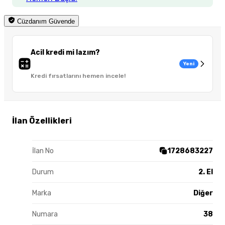
Cüzdanım Güvende
Acil kredi mi lazım?
Yeni
Kredi fırsatlarını hemen incele!
İlan Özellikleri
İlan No
1728683227
Durum
2. El
Marka
Diğer
Numara
38