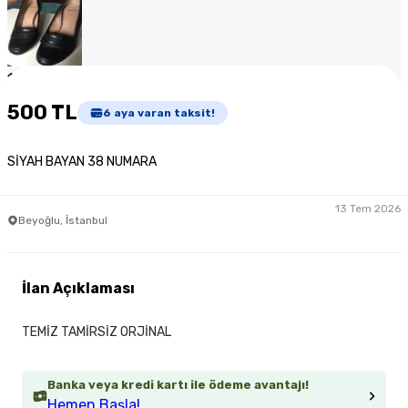
1
/
5
500 TL
6
aya varan taksit!
SİYAH BAYAN 38 NUMARA
13 Tem 2026
Beyoğlu, İstanbul
İlan Açıklaması
TEMİZ TAMİRSİZ ORJİNAL
Banka veya kredi kartı ile ödeme avantajı!
Hemen Başla!