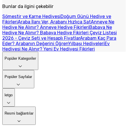
Bunlar da ilgini çekebilir
Sömestir ve Karne Hediyesi
Doğum Günü Hediye ve
Fikirleri
Araba İlanı Ver, Arabanı Hızlıca Sat
Anneye Ne
Hediye Ne Alınır? Anneye Hediye Fikirleri
Babaya Ne
Hediye Ne Alınır? Babaya Hediye Fikirleri
Çeyiz Listesi
2026 - Çeyiz Seti ve Hesaplı Fiyatlar
Arabam Kaç Para
Eder? Arabanın Değerini Öğren
Yılbaşı Hediyeleri
Ev
Hediyesi Ne Alınır? Yeni Ev Hediyesi Fikirleri
Popüler Kategoriler
Popüler Sayfalar
letgo
Resmi bağlantılar