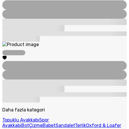
Daha fazla kategori
Topuklu Ayakkabı
Spor
Ayakkabı
Bot
Çizme
Babet
Sandalet
Terlik
Oxford & Loafer