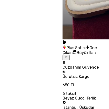
Plus Satıcı
Öne
Çıkan
Büyük İlan
Cüzdanım
Güvende
Ücretsiz
Kargo
650 TL
6
taksit
Beyaz Gucci Terlik
İstanbul
,
Üsküdar