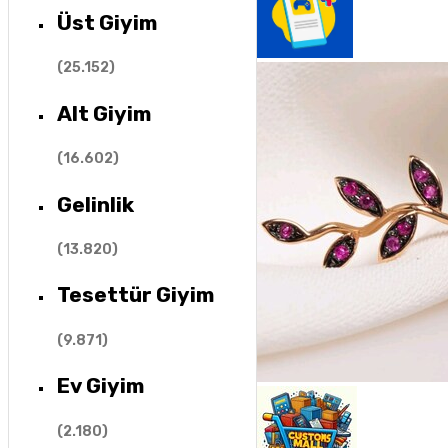
Üst Giyim
(
25.152
)
Alt Giyim
(
16.602
)
Gelinlik
(
13.820
)
Tesettür Giyim
(
9.871
)
Ev Giyim
(
2.180
)