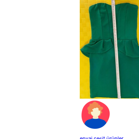
envai çeşit ürünler