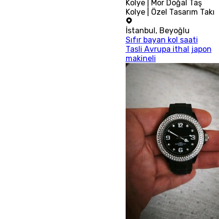
Kolye | Mor Doğal Taş
Kolye | Özel Tasarım Takı
İstanbul
,
Beyoğlu
Sıfır bayan kol saati
Tasli Avrupa ithal japon
makineli