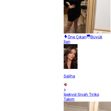
Öne Çıkan
Büyük
İlan
Saliha
İpekyol Siyah Tiriko
Takım