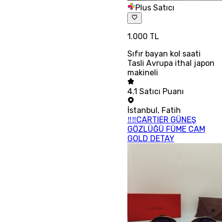
Plus Satıcı
1.000 TL
Sıfır bayan kol saati
Tasli Avrupa ithal japon
makineli
4.1
Satıcı Puanı
İstanbul
,
Fatih
‼‼CARTIER GÜNEŞ
GÖZLÜĞÜ FÜME CAM
GOLD DETAY