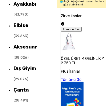
değil. Aşağıdaki benzer ilanlara
Ayakkabı
göz atabilirsin!
(
43.790
)
Zirve İlanlar
Elbise
Tümünü Gör
(
39.663
)
Aksesuar
(
38.026
)
ÖZEL ÜRETİM GELİNLİK Y
2.350 TL
Dış Giyim
Plus İlanlar
(
29.076
)
Tümünü Gör
Çanta
(
28.491
)