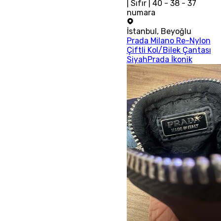
| Sıfır | 40 - 38 - 37
numara
İstanbul
,
Beyoğlu
Prada Milano Re-Nylon
Çiftli Kol/Bilek Çantası
SiyahPrada İkonik