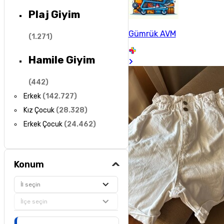
Plaj Giyim
Gümrük AVM
(
1.271
)
Hamile Giyim
(
442
)
Erkek
(
142.727
)
Kız Çocuk
(
28.328
)
Erkek Çocuk
(
24.462
)
Konum
İl seçin
İlçe seçin