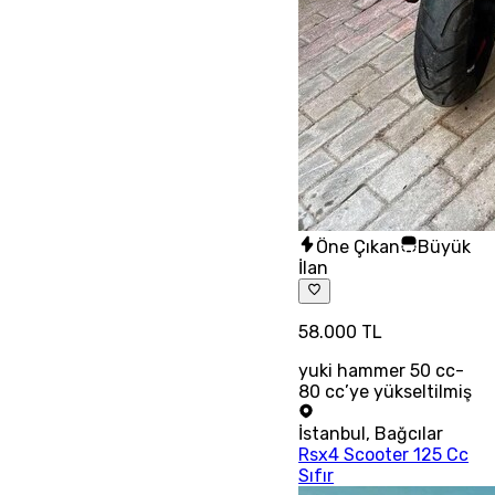
Öne Çıkan
Büyük
İlan
58.000 TL
yuki hammer 50 cc-
80 cc’ye yükseltilmiş
İstanbul
,
Bağcılar
Rsx4 Scooter 125 Cc
Sıfır