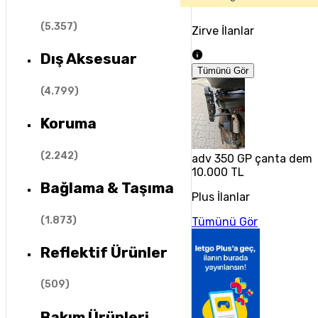
(
5.357
)
Zirve İlanlar
Dış Aksesuar
Tümünü Gör
(
4.799
)
Koruma
(
2.242
)
adv 350 GP çanta demir
10.000 TL
Bağlama & Taşıma
Plus İlanlar
(
1.873
)
Tümünü Gör
Reflektif Ürünler
(
509
)
Bakım Ürünleri