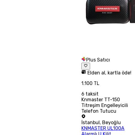
Plus Satıcı
Elden al, kartla öde!
1.100 TL
6
taksit
Knmaster TT-150
Titreşim Engelleyicili
Telefon Tutucu
İstanbul
,
Beyoğlu
KNMASTER UL100A
Alarmlı U Kilit