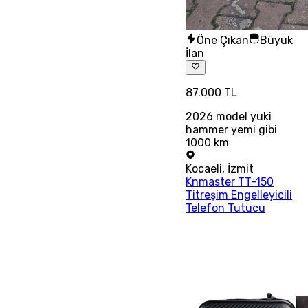
Öne Çıkan
Büyük
İlan
87.000 TL
2026 model yuki
hammer yemi gibi
1000 km
Kocaeli
,
İzmit
Knmaster TT-150
Titreşim Engelleyicili
Telefon Tutucu