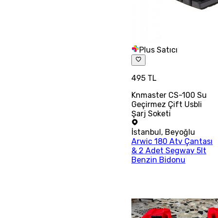
Plus Satıcı
495 TL
Knmaster CS-100 Su
Geçirmez Çift Usbli
Şarj Soketi
İstanbul
,
Beyoğlu
Arwic 180 Atv Çantası
& 2 Adet Segway 5lt
Benzin Bidonu