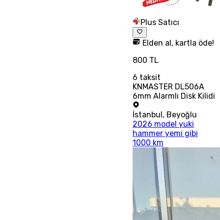
Plus Satıcı
Elden al, kartla öde!
800 TL
6
taksit
KNMASTER DL506A
6mm Alarmlı Disk Kilidi
İstanbul
,
Beyoğlu
2026 model yuki
hammer yemi gibi
1000 km