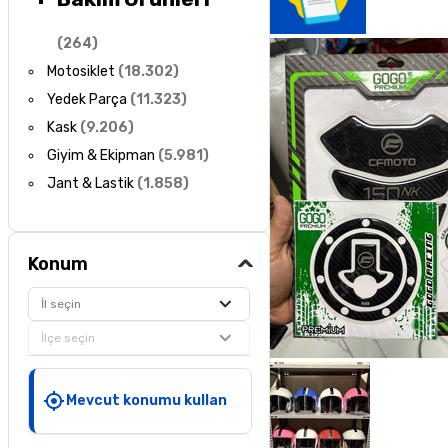
(
264
)
Motosiklet
(
18.302
)
Yedek Parça
(
11.323
)
Kask
(
9.206
)
Giyim & Ekipman
(
5.981
)
Jant & Lastik
(
1.858
)
Konum
İl seçin
İlçe seçin
Mevcut konumu kullan