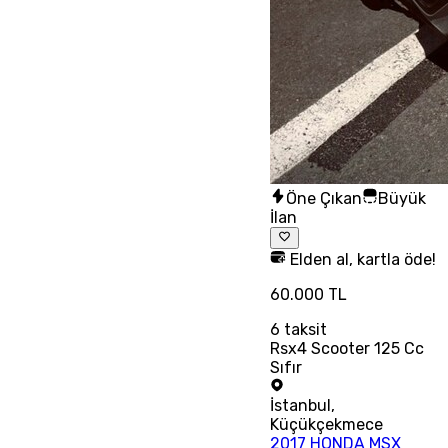
Öne Çıkan
Büyük
İlan
Elden al, kartla öde!
60.000 TL
6
taksit
Rsx4 Scooter 125 Cc
Sıfır
İstanbul
,
Küçükçekmece
2017 HONDA MSX