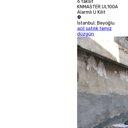
6
taksit
KNMASTER UL100A
Alarmlı U Kilit
İstanbul
,
Beyoğlu
acil satılık temiz
düzgün