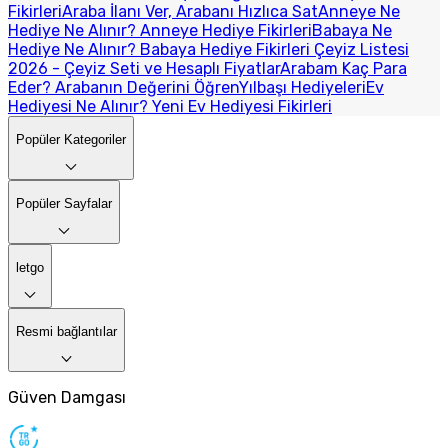
Fikirleri
Araba İlanı Ver, Arabanı Hızlıca Sat
Anneye Ne
Hediye Ne Alınır? Anneye Hediye Fikirleri
Babaya Ne
Hediye Ne Alınır? Babaya Hediye Fikirleri
Çeyiz Listesi
2026 - Çeyiz Seti ve Hesaplı Fiyatlar
Arabam Kaç Para
Eder? Arabanın Değerini Öğren
Yılbaşı Hediyeleri
Ev
Hediyesi Ne Alınır? Yeni Ev Hediyesi Fikirleri
Popüler Kategoriler
Popüler Sayfalar
letgo
Resmi bağlantılar
Güven Damgası