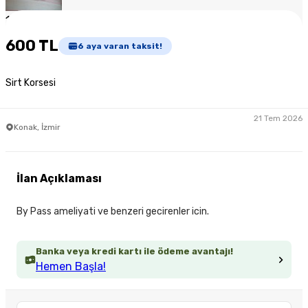
1
/
2
600 TL
6
aya varan taksit!
Sirt Korsesi
21 Tem 2026
Konak, İzmir
İlan Açıklaması
By Pass ameliyati ve benzeri gecirenler icin.
Banka veya kredi kartı ile ödeme avantajı!
Hemen Başla!