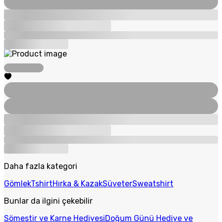
Daha fazla kategori
Gömlek
Tshirt
Hırka & Kazak
Süveter
Sweatshirt
Bunlar da ilgini çekebilir
Sömestir ve Karne Hediyesi
Doğum Günü Hediye ve