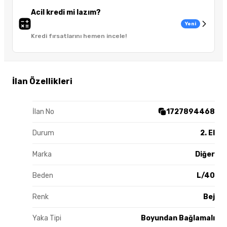
Acil kredi mi lazım?
Yeni
Kredi fırsatlarını hemen incele!
İlan Özellikleri
İlan No
1727894468
Durum
2. El
Marka
Diğer
Beden
L/40
Renk
Bej
Yaka Tipi
Boyundan Bağlamalı