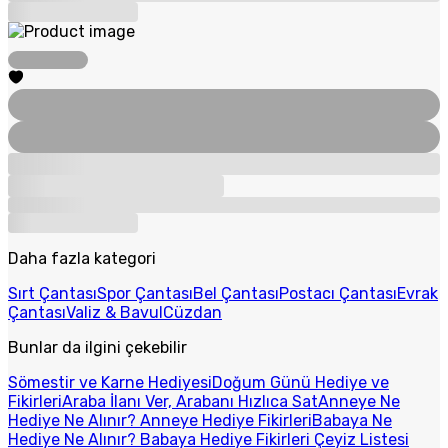
Daha fazla kategori
Sırt Çantası
Spor Çantası
Bel Çantası
Postacı Çantası
Evrak
Çantası
Valiz & Bavul
Cüzdan
Bunlar da ilgini çekebilir
Sömestir ve Karne Hediyesi
Doğum Günü Hediye ve
Fikirleri
Araba İlanı Ver, Arabanı Hızlıca Sat
Anneye Ne
Hediye Ne Alınır? Anneye Hediye Fikirleri
Babaya Ne
Hediye Ne Alınır? Babaya Hediye Fikirleri
Çeyiz Listesi