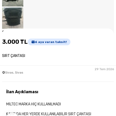
1
/
7
3.000 TL
6
aya varan taksit!
SIRT ÇANTASI
29 Tem 2026
Sivas, Sivas
İlan Açıklaması
MİLTEC MARKA HİÇ KULLANILMADI
KAMP DA HER YERDE KULLANILABİLİR SIRT ÇANTASI