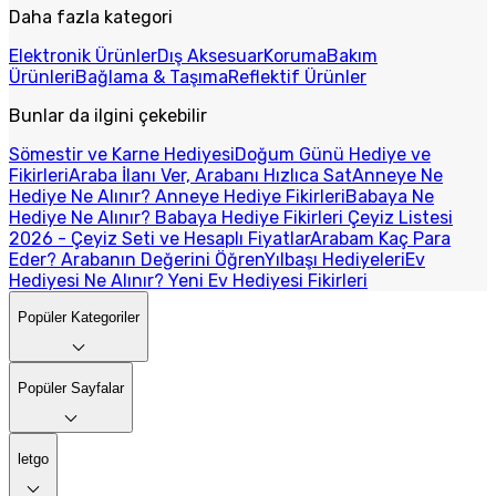
Daha fazla kategori
Elektronik Ürünler
Dış Aksesuar
Koruma
Bakım
Ürünleri
Bağlama & Taşıma
Reflektif Ürünler
Bunlar da ilgini çekebilir
Sömestir ve Karne Hediyesi
Doğum Günü Hediye ve
Fikirleri
Araba İlanı Ver, Arabanı Hızlıca Sat
Anneye Ne
Hediye Ne Alınır? Anneye Hediye Fikirleri
Babaya Ne
Hediye Ne Alınır? Babaya Hediye Fikirleri
Çeyiz Listesi
2026 - Çeyiz Seti ve Hesaplı Fiyatlar
Arabam Kaç Para
Eder? Arabanın Değerini Öğren
Yılbaşı Hediyeleri
Ev
Hediyesi Ne Alınır? Yeni Ev Hediyesi Fikirleri
Popüler Kategoriler
Popüler Sayfalar
letgo