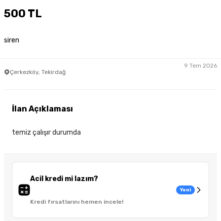
500 TL
siren
9 Tem 2026
Çerkezköy, Tekirdağ
İlan Açıklaması
temiz çalışır durumda
Acil kredi mi lazım?
Yeni
Kredi fırsatlarını hemen incele!