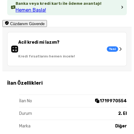
Banka veya kredi kartı ile ödeme avantajı!
Hemen Başla!
Cüzdanım Güvende
Acil kredi mi lazım?
Yeni
Kredi fırsatlarını hemen incele!
İlan Özellikleri
İlan No
1719970554
Durum
2. El
Marka
Diğer