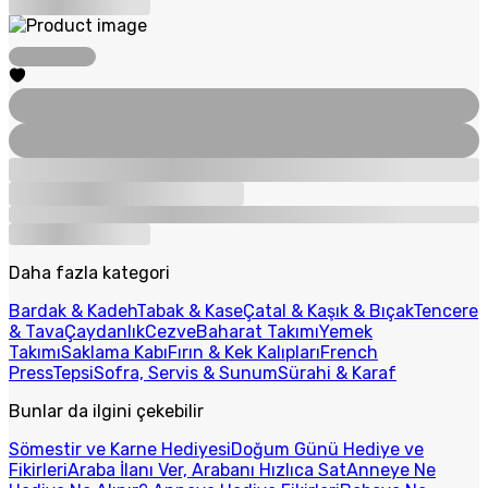
Daha fazla kategori
Bardak & Kadeh
Tabak & Kase
Çatal & Kaşık & Bıçak
Tencere
& Tava
Çaydanlık
Cezve
Baharat Takımı
Yemek
Takımı
Saklama Kabı
Fırın & Kek Kalıpları
French
Press
Tepsi
Sofra, Servis & Sunum
Sürahi & Karaf
Bunlar da ilgini çekebilir
Sömestir ve Karne Hediyesi
Doğum Günü Hediye ve
Fikirleri
Araba İlanı Ver, Arabanı Hızlıca Sat
Anneye Ne