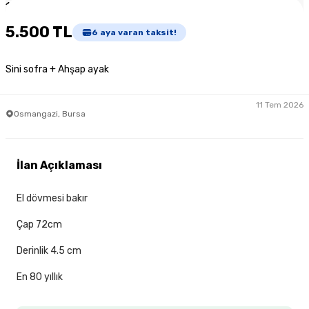
1
/
3
5.500 TL
6
aya varan taksit!
Sini sofra + Ahşap ayak
11 Tem 2026
Osmangazi, Bursa
İlan Açıklaması
El dövmesi bakır
Çap 72cm
Derinlik 4.5 cm
En 80 yıllık