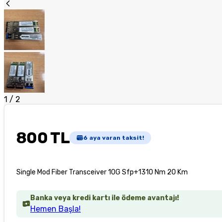
1
/
2
800 TL
6
aya varan taksit!
Single Mod Fiber Transceiver 10G Sfp+1310 Nm 20 Km
Banka veya kredi kartı ile ödeme avantajı!
Hemen Başla!