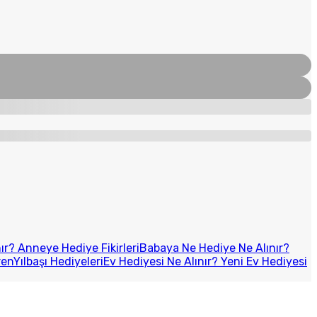
r? Anneye Hediye Fikirleri
Babaya Ne Hediye Ne Alınır?
ren
Yılbaşı Hediyeleri
Ev Hediyesi Ne Alınır? Yeni Ev Hediyesi