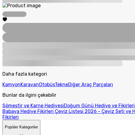
Daha fazla kategori
Kamyon
Karavan
Otobüs
Tekne
Diğer Araç Parçaları
Bunlar da ilgini çekebilir
Sömestir ve Karne Hediyesi
Doğum Günü Hediye ve Fikirleri
Babaya Hediye Fikirleri
Çeyiz Listesi 2026 - Çeyiz Seti ve H
Fikirleri
Popüler Kategoriler