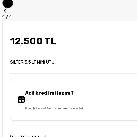
1
/
1
12.500 TL
SİLTER 3.5 LT MİNİ ÜTÜ
Acil kredi mi lazım?
Kredi fırsatlarını hemen incele!