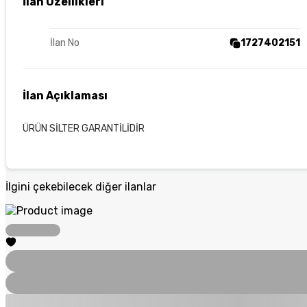
İlan Özellikleri
İlan No
1727402151
İlan Açıklaması
ÜRÜN SİLTER GARANTİLİDİR
İlgini çekebilecek diğer ilanlar