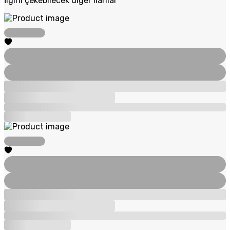
İlgini çekebilecek diğer ilanlar