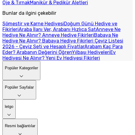
Oje & Tırnak
Manikür & Pedikür Aletleri
Bunlar da ilgini çekebilir
Sömestir ve Karne Hediyesi
Doğum Günü Hediye ve
Fikirleri
Araba İlanı Ver, Arabanı Hızlıca Sat
Anneye Ne
Hediye Ne Alınır? Anneye Hediye Fikirleri
Babaya Ne
Hediye Ne Alınır? Babaya Hediye Fikirleri
Çeyiz Listesi
2026 - Çeyiz Seti ve Hesaplı Fiyatlar
Arabam Kaç Para
Eder? Arabanın Değerini Öğren
Yılbaşı Hediyeleri
Ev
Hediyesi Ne Alınır? Yeni Ev Hediyesi Fikirleri
Popüler Kategoriler
Popüler Sayfalar
letgo
Resmi bağlantılar