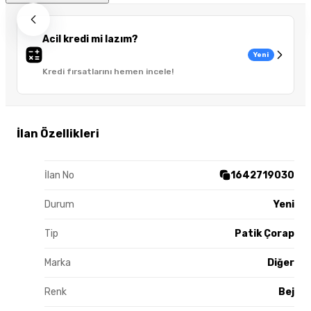
Acil kredi mi lazım?
Yeni
Kredi fırsatlarını hemen incele!
İlan Özellikleri
İlan No
1642719030
Durum
Yeni
Tip
Patik Çorap
Marka
Diğer
Renk
Bej