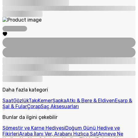
Daha fazla kategori
Saat
Gözlük
Takı
Kemer
Şapka
Atkı & Bere & Eldiven
Eşarp &
Şal & Fular
Çorap
Saç Aksesuarları
Bunlar da ilgini çekebilir
Sömestir ve Karne Hediyesi
Doğum Günü Hediye ve
Fikirleri
Araba İlanı Ver, Arabanı Hızlıca Sat
Anneye Ne