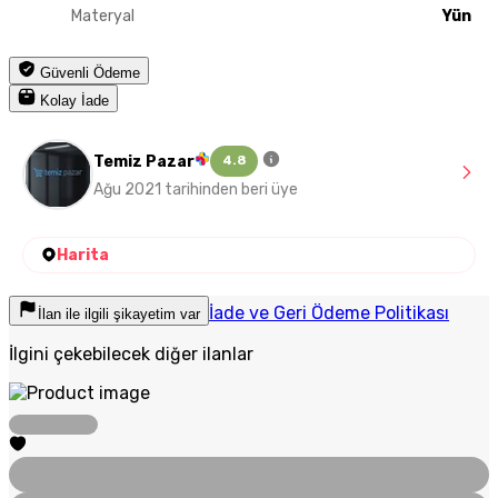
Materyal
Yün
Güvenli Ödeme
Kolay İade
Temiz Pazar
4.8
Ağu 2021 tarihinden beri üye
Harita
İade ve Geri Ödeme Politikası
İlan ile ilgili şikayetim var
İlgini çekebilecek diğer ilanlar