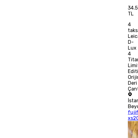
34.
TL
4
taks
Leic
D-
Lux
4
Tit
Limi
Edit
Orij
Deri
Çant
İsta
Bey
fuji
xs2