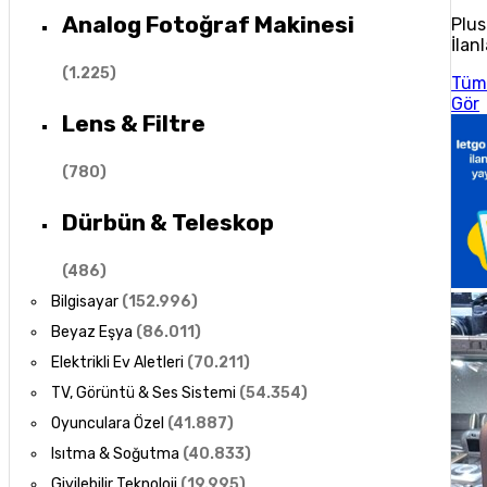
Analog Fotoğraf Makinesi
Plus
İlanl
(
1.225
)
Tüm
Gör
Lens & Filtre
(
780
)
Dürbün & Teleskop
(
486
)
Bilgisayar
(
152.996
)
Beyaz Eşya
(
86.011
)
Elektrikli Ev Aletleri
(
70.211
)
TV, Görüntü & Ses Sistemi
(
54.354
)
Oyunculara Özel
(
41.887
)
Isıtma & Soğutma
(
40.833
)
Giyilebilir Teknoloji
(
19.995
)