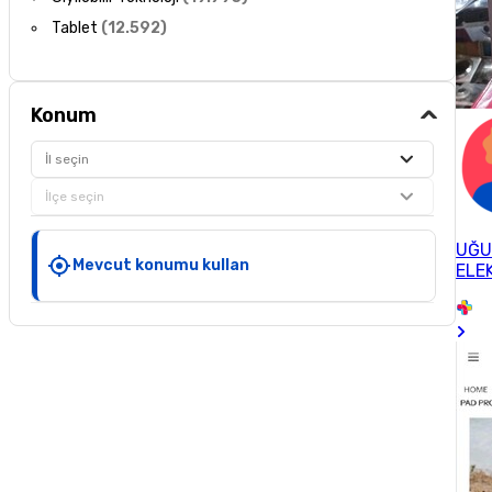
Tablet
(
12.592
)
Konum
İl seçin
İlçe seçin
UĞU
Mevcut konumu kullan
ELE