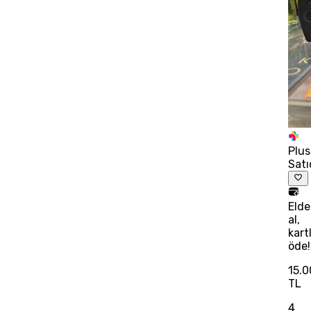
Plus
Satı
Eld
al,
kart
öde!
15.
TL
4