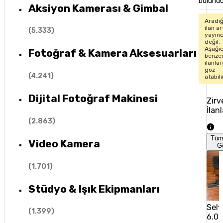
bulund
Aksiyon Kamerası & Gimbal
Aradığ
ilan ar
(
5.333
)
yayın
değil.
Aşağıd
Fotoğraf & Kamera Aksesuarları
benze
ilanlar
göz
(
4.241
)
atabili
Dijital Fotoğraf Makinesi
Zirv
İlanl
(
2.863
)
Tüm
Video Kamera
G
(
1.701
)
Stüdyo & Işık Ekipmanları
Self
(
1.399
)
6.0