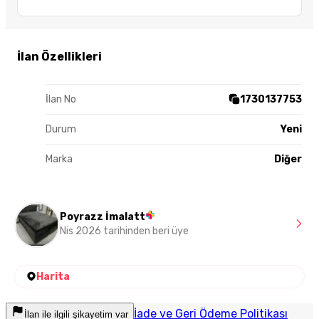
İlan Özellikleri
İlan No
1730137753
Durum
Yeni
Marka
Diğer
Poyrazz İmalatt
Nis 2026 tarihinden beri üye
Harita
İade ve Geri Ödeme Politikası
İlan ile ilgili şikayetim var