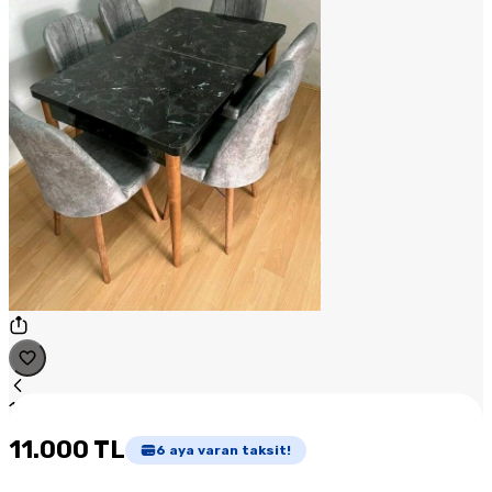
1
/
1
11.000 TL
6
aya varan taksit!