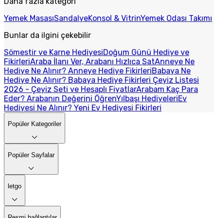
Daha fazla kategori
Yemek Masası
Sandalye
Konsol & Vitrin
Yemek Odası Takımı
Bunlar da ilgini çekebilir
Sömestir ve Karne Hediyesi
Doğum Günü Hediye ve
Fikirleri
Araba İlanı Ver, Arabanı Hızlıca Sat
Anneye Ne
Hediye Ne Alınır? Anneye Hediye Fikirleri
Babaya Ne
Hediye Ne Alınır? Babaya Hediye Fikirleri
Çeyiz Listesi
2026 - Çeyiz Seti ve Hesaplı Fiyatlar
Arabam Kaç Para
Eder? Arabanın Değerini Öğren
Yılbaşı Hediyeleri
Ev
Hediyesi Ne Alınır? Yeni Ev Hediyesi Fikirleri
Popüler Kategoriler
Popüler Sayfalar
letgo
Resmi bağlantılar