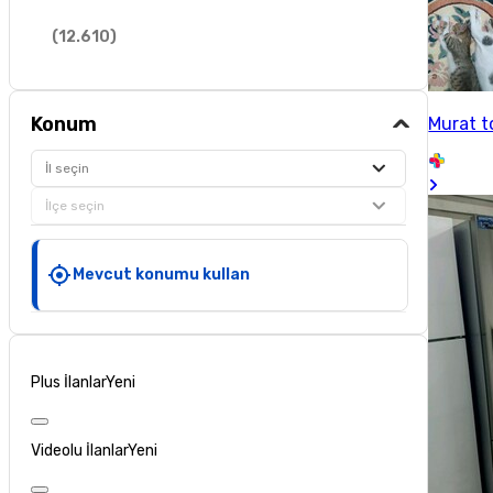
(
12.610
)
Konum
Murat 
İl seçin
İlçe seçin
Mevcut konumu kullan
Plus İlanlar
Yeni
Videolu İlanlar
Yeni