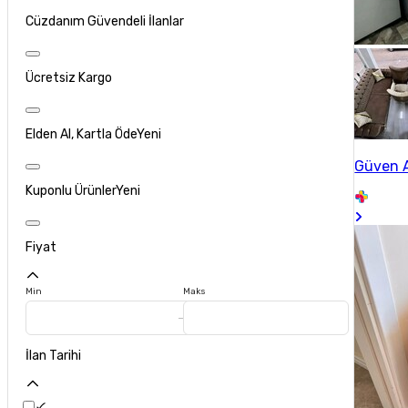
Cüzdanım Güvendeli İlanlar
Ücretsiz Kargo
Elden Al, Kartla Öde
Yeni
Güven A
Kuponlu Ürünler
Yeni
Fiyat
Min
Maks
İlan Tarihi