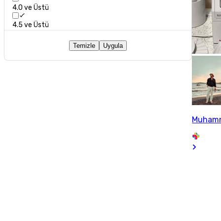
4.0 ve Üstü
4.5 ve Üstü
Temizle
Uygula
Muhamm