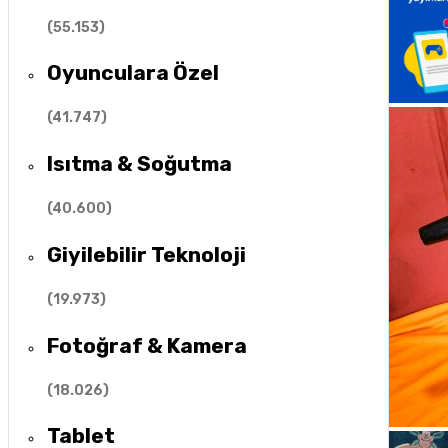
(
55.153
)
Oyunculara Özel
(
41.747
)
Isıtma & Soğutma
(
40.600
)
Giyilebilir Teknoloji
(
19.973
)
Fotoğraf & Kamera
(
18.026
)
Tablet