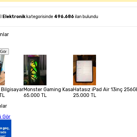
El
Elektronik
kategorisinde
496.686
ilan bulundu
anlar
Gör
Bilgisayar
Monster Gaming Kasa
Hatasız iPad Air 13inç 256
TL
65.000 TL
25.000 TL
nlar
 Gör