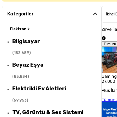
Kategoriler
İkinci 
Zirve İl
Elektronik
Bilgisayar
Tümünü 
(
152.689
)
Beyaz Eşya
Gaming 
(
85.834
)
27.000 
Elektrikli Ev Aletleri
Plus İla
Tümünü
(
69.953
)
TV, Görüntü & Ses Sistemi