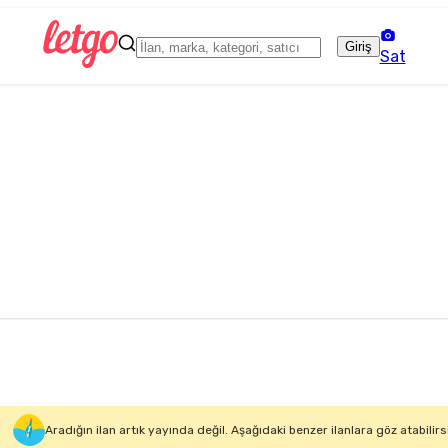
Giriş
Sat
Aradığın ilan artık yayında değil. Aşağıdaki benzer ilanlara göz atabilirs