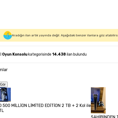
Aradığın ilan artık yayında değil. Aşağıdaki benzer ilanlara göz atabilirs
El
Oyun Konsolu
kategorisinde
14.438
ilan bulundu
anlar
Gör
 500 MİLLİON LİMİTED EDİTİON 2 TB + 2 Kol ile
TL
SAHİBİNDEN T