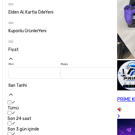
Elden Al, Kartla Öde
Yeni
Kuponlu Ürünler
Yeni
Fiyat
Min
Maks
İlan Tarihi
PRİME 
Tümü
Son 24 saat
Son 3 gün içinde