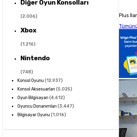
Diğer Oyun Konsolları
Plus İla
(
2.006
)
Tümünü
Xbox
(
1.216
)
Nintendo
(
748
)
Konsol Oyunu
(
12.937
)
Konsol Aksesuarları
(
5.025
)
Oyun Bilgisayarı
(
4.612
)
Oyuncu Donanımları
(
3.447
)
Bilgisayar Oyunu
(
1.016
)