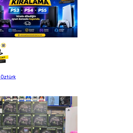
 Öztürk