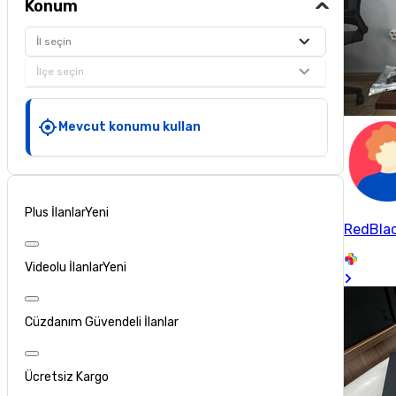
Konum
İl seçin
İlçe seçin
Mevcut konumu kullan
Plus İlanlar
Yeni
RedBlac
Videolu İlanlar
Yeni
Cüzdanım Güvendeli İlanlar
Ücretsiz Kargo