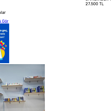
27.500 TL
nlar
 Gör