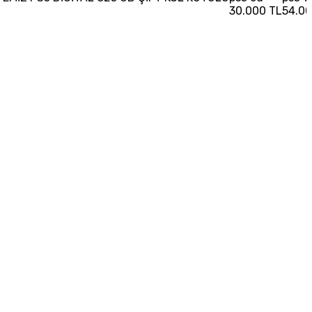
30.000 TL
54.00