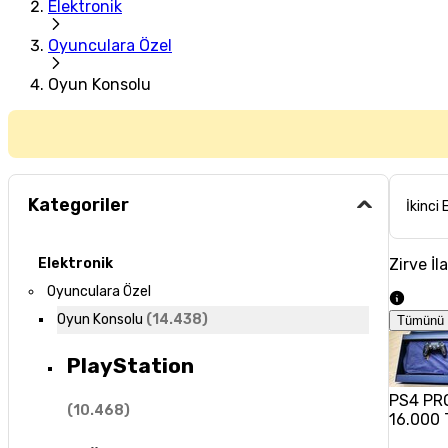
Elektronik
Oyunculara Özel
Oyun Konsolu
Kategoriler
İkinci 
Zirve İl
Elektronik
Oyunculara Özel
Oyun Konsolu
(
14.438
)
Tümünü 
PlayStation
PS4 PRO
(
10.468
)
16.000 