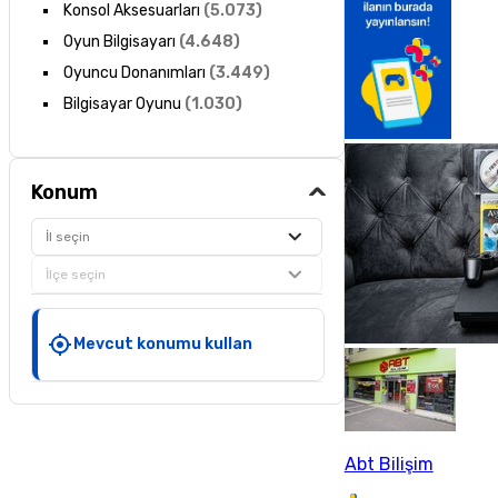
Konsol Aksesuarları
(
5.073
)
Oyun Bilgisayarı
(
4.648
)
Oyuncu Donanımları
(
3.449
)
Bilgisayar Oyunu
(
1.030
)
Konum
İl seçin
İlçe seçin
Mevcut konumu kullan
Abt Bilişim