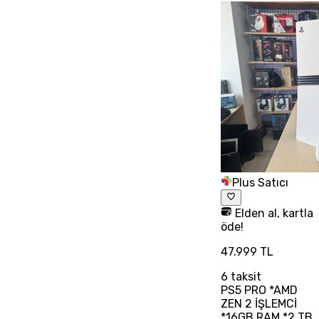
Plus Satıcı
Elden al, kartla
öde!
47.999 TL
6
taksit
PS5 PRO *AMD
ZEN 2 İŞLEMCİ
*16GB RAM *2 TB