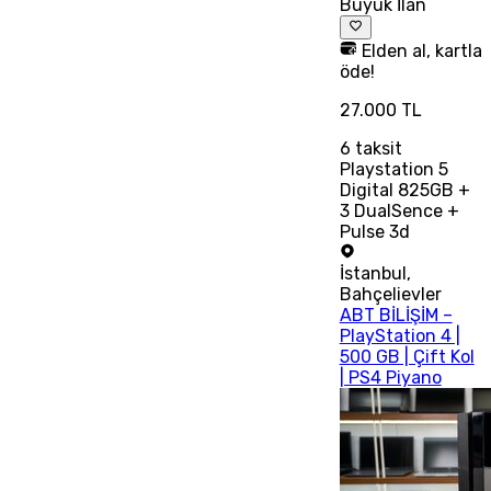
Büyük İlan
Elden al, kartla
öde!
27.000 TL
6
taksit
Playstation 5
Digital 825GB +
3 DualSence +
Pulse 3d
İstanbul
,
Bahçelievler
ABT BİLİŞİM –
PlayStation 4 |
500 GB | Çift Kol
| PS4 Piyano