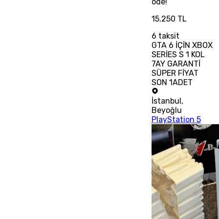
öde!
15.250 TL
6
taksit
GTA 6 İÇİN XBOX
SERİES S 1 KOL
7AY GARANTİ
SÜPER FİYAT
SON 1ADET
İstanbul
,
Beyoğlu
PlayStation 5