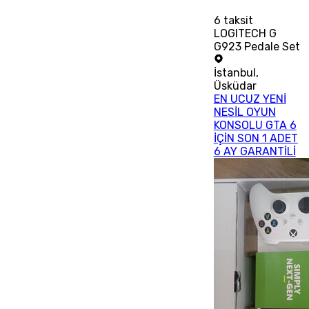
6
taksit
LOGITECH G
G923 Pedale Set
İstanbul
,
Üsküdar
EN UCUZ YENİ
NESİL OYUN
KONSOLU GTA 6
İÇİN SON 1 ADET
6 AY GARANTİLİ