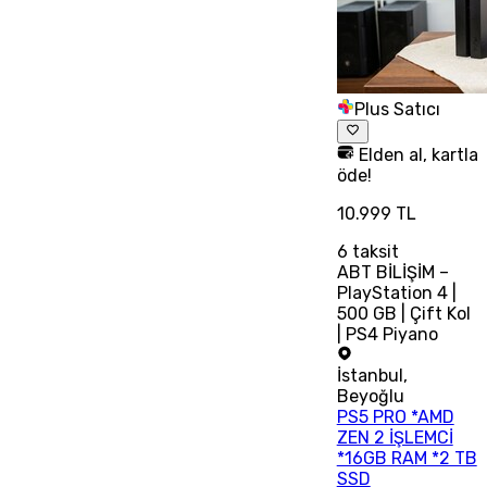
Plus Satıcı
Elden al, kartla
öde!
10.999 TL
6
taksit
ABT BİLİŞİM –
PlayStation 4 |
500 GB | Çift Kol
| PS4 Piyano
İstanbul
,
Beyoğlu
PS5 PRO *AMD
ZEN 2 İŞLEMCİ
*16GB RAM *2 TB
SSD