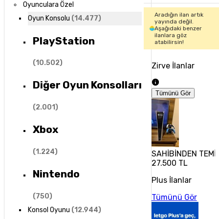
Oyunculara Özel
Aradığın ilan artık
Oyun Konsolu
(
14.477
)
yayında değil.
Aşağıdaki benzer
ilanlara göz
PlayStation
atabilirsin!
(
10.502
)
Zirve İlanlar
Diğer Oyun Konsolları
Tümünü Gör
(
2.001
)
Xbox
(
1.224
)
SAHİBİNDEN TEMİZ
27.500 TL
Nintendo
Plus İlanlar
(
750
)
Tümünü Gör
Konsol Oyunu
(
12.944
)