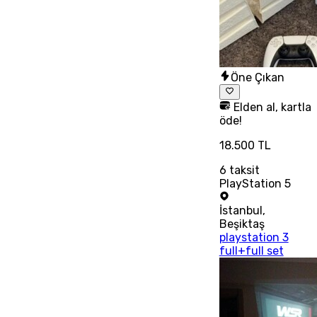
Öne Çıkan
Elden al, kartla
öde!
18.500 TL
6
taksit
PlayStation 5
İstanbul
,
Beşiktaş
playstation 3
full+full set