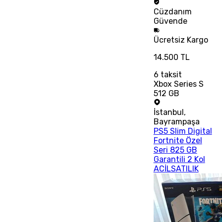
Cüzdanım
Güvende
Ücretsiz
Kargo
14.500 TL
6
taksit
Xbox Series S
512 GB
İstanbul
,
Bayrampaşa
PS5 Slim Digital
Fortnite Özel
Seri 825 GB
Garantili 2 Kol
ACİLSATILIK