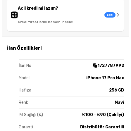
Acil kredi mi lazım?
Yeni
Kredi fırsatlarını hemen incele!
İlan Özellikleri
İlan No
1727787992
Model
iPhone 17 Pro Max
Hafıza
256 GB
Renk
Mavi
Pil Sağlığı (%)
%100 - %90 (Çok İyi)
Garanti
Distribütör Garantili