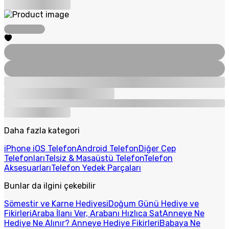
Daha fazla kategori
iPhone iOS Telefon
Android Telefon
Diğer Cep
Telefonları
Telsiz & Masaüstü Telefon
Telefon
Aksesuarları
Telefon Yedek Parçaları
Bunlar da ilgini çekebilir
Sömestir ve Karne Hediyesi
Doğum Günü Hediye ve
Fikirleri
Araba İlanı Ver, Arabanı Hızlıca Sat
Anneye Ne
Hediye Ne Alınır? Anneye Hediye Fikirleri
Babaya Ne