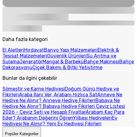
Daha fazla kategori
El Aletleri
Hırdavat
Banyo Yapı Malzemeleri
Elektrik &
Tesisat Malzemeleri
Güvenlik Ürünleri
Su Arıtma ve
Sulama
Jeneratör
Mangal & Barbekü
Bahçe Makinesi
Bahçe
Dekorasyonu
Çiçek Bakımı & Bitki Yetiştirme
Bunlar da ilgini çekebilir
Sömestir ve Karne Hediyesi
Doğum Günü Hediye ve
Fikirleri
Araba İlanı Ver, Arabanı Hızlıca Sat
Anneye Ne
Hediye Ne Alınır? Anneye Hediye Fikirleri
Babaya Ne
Hediye Ne Alınır? Babaya Hediye Fikirleri
Çeyiz Listesi
2026 - Çeyiz Seti ve Hesaplı Fiyatlar
Arabam Kaç Para
Eder? Arabanın Değerini Öğren
Yılbaşı Hediyeleri
Ev
Hediyesi Ne Alınır? Yeni Ev Hediyesi Fikirleri
Popüler Kategoriler