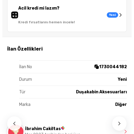
Acil kredi mi lazım?
Yeni
Kredi fırsatlarını hemen incele!
İlan Özellikleri
İlan No
1730044182
Durum
Yeni
Tür
Duşakabin Aksesuarları
Marka
Diğer
İbrahim Cakiltas