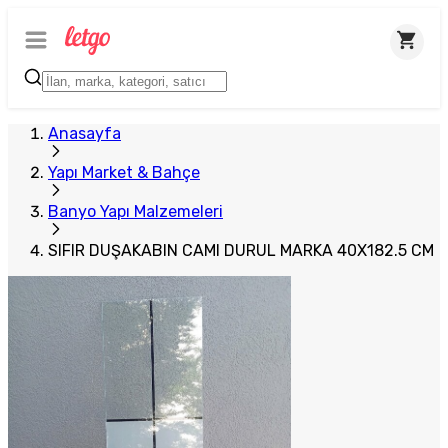
Plus Satıcı
Anasayfa
Yapı Market & Bahçe
Banyo Yapı Malzemeleri
SIFIR DUŞAKABIN CAMI DURUL MARKA 40X182.5 CM