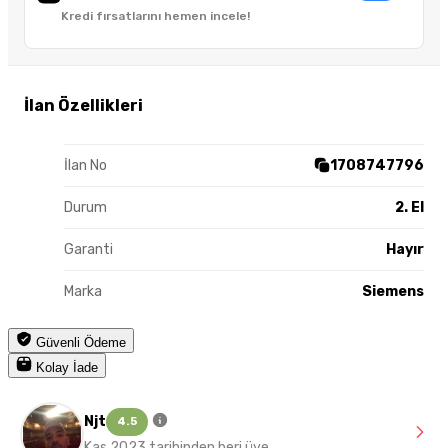
Kredi fırsatlarını hemen incele!
İlan Özellikleri
İlan No
1708747796
Durum
2. El
Garanti
Hayır
Marka
Siemens
Güvenli Ödeme
Kolay İade
Njt
4.5
Kas 2023 tarihinden beri üye