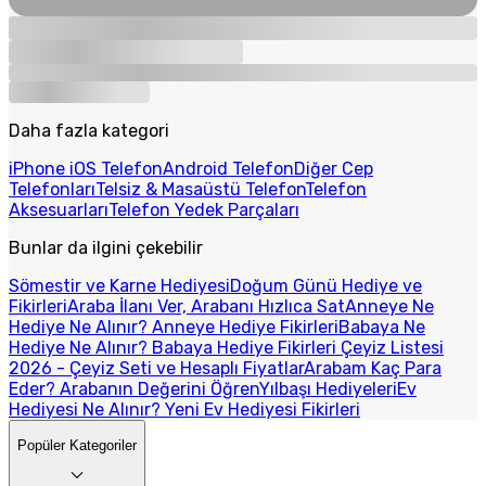
Daha fazla kategori
iPhone iOS Telefon
Android Telefon
Diğer Cep
Telefonları
Telsiz & Masaüstü Telefon
Telefon
Aksesuarları
Telefon Yedek Parçaları
Bunlar da ilgini çekebilir
Sömestir ve Karne Hediyesi
Doğum Günü Hediye ve
Fikirleri
Araba İlanı Ver, Arabanı Hızlıca Sat
Anneye Ne
Hediye Ne Alınır? Anneye Hediye Fikirleri
Babaya Ne
Hediye Ne Alınır? Babaya Hediye Fikirleri
Çeyiz Listesi
2026 - Çeyiz Seti ve Hesaplı Fiyatlar
Arabam Kaç Para
Eder? Arabanın Değerini Öğren
Yılbaşı Hediyeleri
Ev
Hediyesi Ne Alınır? Yeni Ev Hediyesi Fikirleri
Popüler Kategoriler