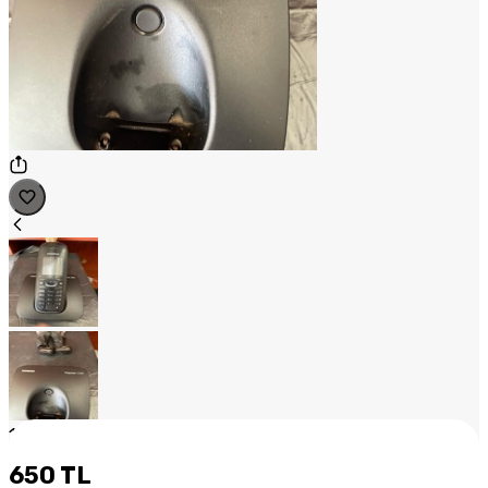
1
/
2
650 TL