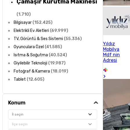
Çamaşır Kurutma Makinesi
(
1.710
)
Bilgisayar
(
152.425
)
Elektrikli Ev Aletleri
(
69.999
)
TV, Görüntü & Ses Sistemi
(
55.336
)
Yıldız
Oyunculara Özel
(
41.585
)
Mobilya
Mdf nin
Isıtma & Soğutma
(
40.524
)
Adresi
Giyilebilir Teknoloji
(
19.987
)
Fotoğraf & Kamera
(
18.019
)
Tablet
(
12.605
)
Konum
İl seçin
İlçe seçin