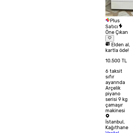
Plus
Satıcı
Öne Çıkan
Elden al,
kartla öde!
10.500 TL
6
taksit
sıfır
ayarında
Arçelik
piyano
serisi 9 kg
çamaşır
makinesi
İstanbul
,
Kağıthane