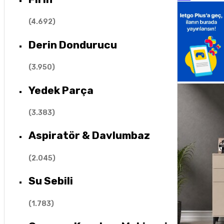
(
4.692
)
Derin Dondurucu
(
3.950
)
Yedek Parça
(
3.383
)
Aspiratör & Davlumbaz
(
2.045
)
Su Sebili
(
1.783
)