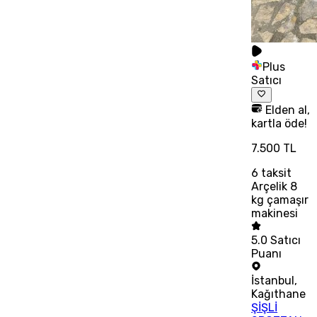
Plus
Satıcı
Elden al,
kartla öde!
7.500 TL
6
taksit
Arçelik 8
kg çamaşır
makinesi
5.0
Satıcı
Puanı
İstanbul
,
Kağıthane
ŞİŞLİ