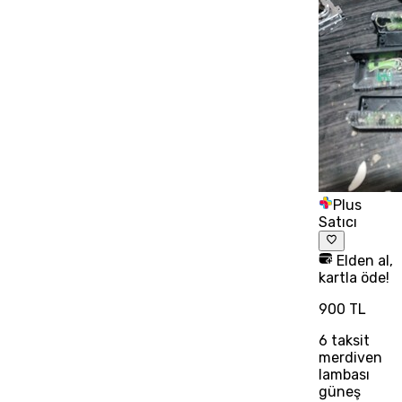
Plus
Satıcı
Elden al,
kartla öde!
900 TL
6
taksit
merdiven
lambası
güneş