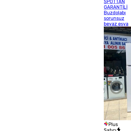
SPOTTAN
GARANTİLİ
Buzdolabı
sorunsuz
beyaz eşya
Plus
Satıcı