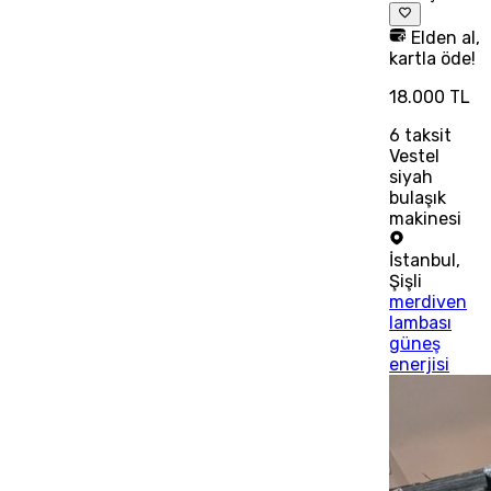
Elden al,
kartla öde!
18.000 TL
6
taksit
Vestel
siyah
bulaşık
makinesi
İstanbul
,
Şişli
merdiven
lambası
güneş
enerjisi