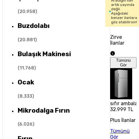
Aradığın ilan
artık yayında
değil.
(
20.958
)
Aşağıdaki
benzer ilanlara
göz atabilirsin!
Buzdolabı
Zirve
(
20.881
)
İlanlar
Bulaşık Makinesi
Tümünü
Gör
(
11.768
)
Ocak
(
8.333
)
sıfır ambala
Mikrodalga Fırın
32.999 TL
Plus İlanlar
(
6.026
)
Tümünü
Gör
Fırın