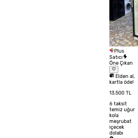
Plus
Satıcı
Öne Çıkan
Elden al,
kartla öde!
13.500 TL
6
taksit
temiz uğur
kola
meşrubat
içecek
dolabı