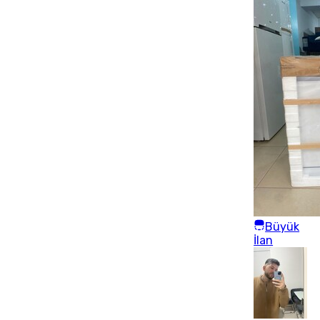
Büyük
İlan