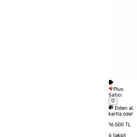
Plus
Satıcı
Elden al,
kartla öde!
16.500 TL
6
taksit