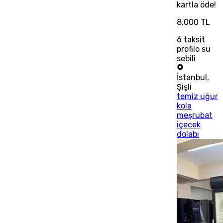
kartla öde!
8.000 TL
6
taksit
profilo su
sebili
İstanbul
,
Şişli
temiz uğur
kola
meşrubat
içecek
dolabı