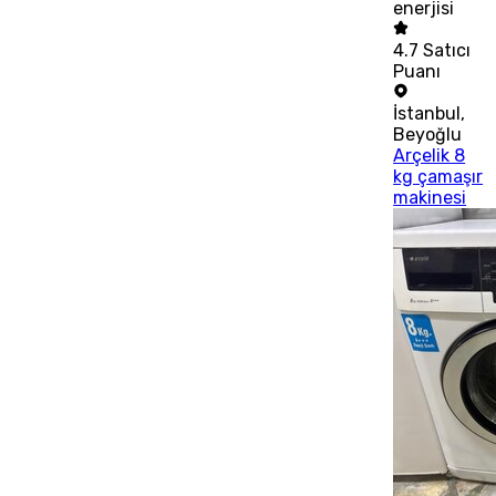
enerjisi
4.7
Satıcı
Puanı
İstanbul
,
Beyoğlu
Arçelik 8
kg çamaşır
makinesi