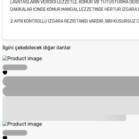
LAVATASLARIN VERDIGI LEZZETLE, KOMUR VB TUTUSTURMA DERDI
DAKIKALAR ICINDE KOMUR MANGAL LEZZETINDE HERTUR IZGARA IC
2 AYRI KONTROLLU IZGARA REZISTANSI VARDIR, BIRI KUSURSUZ 
İlgini çekebilecek diğer ilanlar