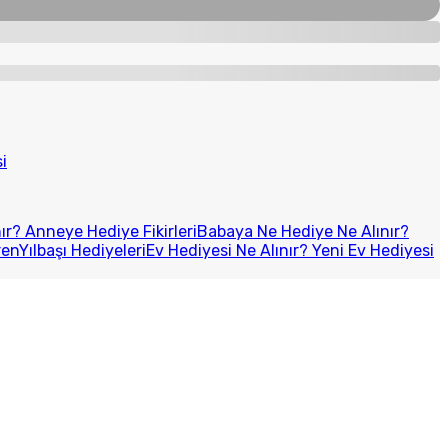
i
r? Anneye Hediye Fikirleri
Babaya Ne Hediye Ne Alınır?
ren
Yılbaşı Hediyeleri
Ev Hediyesi Ne Alınır? Yeni Ev Hediyesi