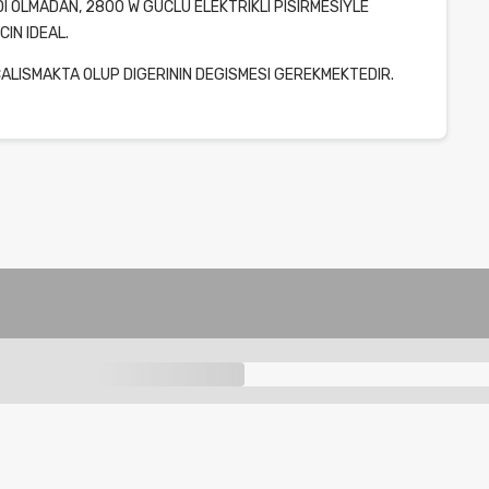
 OLMADAN, 2800 W GUCLU ELEKTRIKLI PISIRMESIYLE
IN IDEAL.
CALISMAKTA OLUP DIGERININ DEGISMESI GEREKMEKTEDIR.