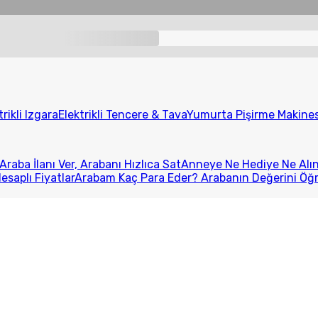
trikli Izgara
Elektrikli Tencere & Tava
Yumurta Pişirme Makines
Araba İlanı Ver, Arabanı Hızlıca Sat
Anneye Ne Hediye Ne Alını
esaplı Fiyatlar
Arabam Kaç Para Eder? Arabanın Değerini Öğ