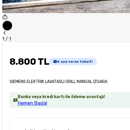
1
/
1
8.800 TL
6
aya varan taksit!
SIEMENS ELEKTRIK LAVATASLI GRILL MANGAL IZGARA
Banka veya kredi kartı ile ödeme avantajı!
Hemen Başla!