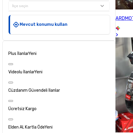
İlçe seçin
ARDMOT
Mevcut konumu kullan
Plus İlanlar
Yeni
Videolu İlanlar
Yeni
Cüzdanım Güvendeli İlanlar
Ücretsiz Kargo
Elden Al, Kartla Öde
Yeni