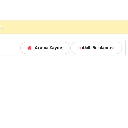
in!
Arama Kaydet
Akıllı Sıralama