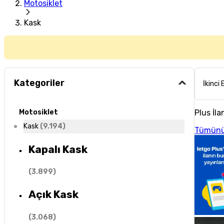
Motosiklet
Kask
Kategoriler
İkinci 
Plus İla
Motosiklet
Kask
(
9.194
)
Tümünü
Kapalı Kask
(
3.899
)
Açık Kask
(
3.068
)