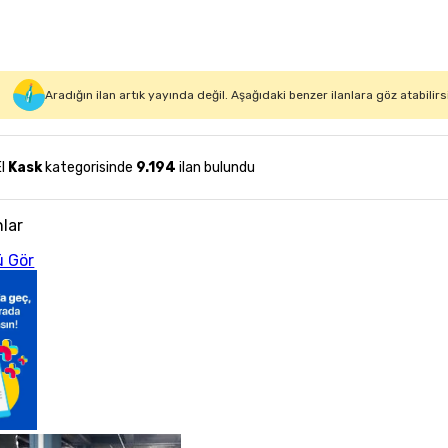
Aradığın ilan artık yayında değil. Aşağıdaki benzer ilanlara göz atabilirs
El
Kask
kategorisinde
9.194
ilan bulundu
nlar
 Gör