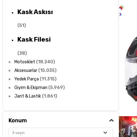
Kask Askısı
(
51
)
Kask Filesi
(
38
)
Motosiklet
(
18.240
)
Aksesuarlar
(
15.035
)
Yedek Parça
(
11.315
)
Giyim & Ekipman
(
5.969
)
Jant & Lastik
(
1.861
)
Konum
İl seçin