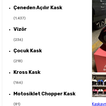
Çeneden Açılır Kask
(
1.437
)
Vizör
(
236
)
Çocuk Kask
(
218
)
Kross Kask
(
166
)
Motosiklet Chopper Kask
Kaskav
(
81
)