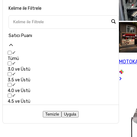
Kelime ile Filtrele
Satıcı Puanı
Tümü
MOTOK
3.0 ve Üstü
3.5 ve Üstü
4.0 ve Üstü
4.5 ve Üstü
Temizle
Uygula