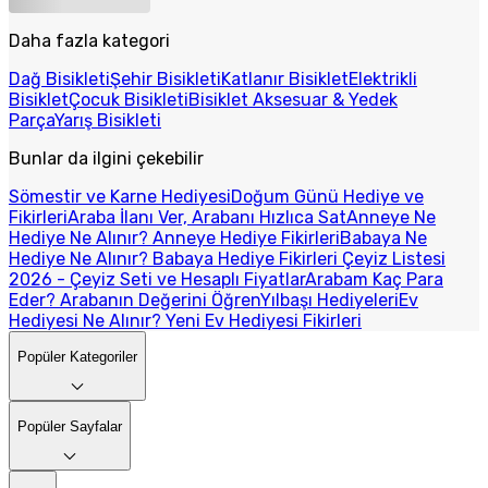
Daha fazla kategori
Dağ Bisikleti
Şehir Bisikleti
Katlanır Bisiklet
Elektrikli
Bisiklet
Çocuk Bisikleti
Bisiklet Aksesuar & Yedek
Parça
Yarış Bisikleti
Bunlar da ilgini çekebilir
Sömestir ve Karne Hediyesi
Doğum Günü Hediye ve
Fikirleri
Araba İlanı Ver, Arabanı Hızlıca Sat
Anneye Ne
Hediye Ne Alınır? Anneye Hediye Fikirleri
Babaya Ne
Hediye Ne Alınır? Babaya Hediye Fikirleri
Çeyiz Listesi
2026 - Çeyiz Seti ve Hesaplı Fiyatlar
Arabam Kaç Para
Eder? Arabanın Değerini Öğren
Yılbaşı Hediyeleri
Ev
Hediyesi Ne Alınır? Yeni Ev Hediyesi Fikirleri
Popüler Kategoriler
Popüler Sayfalar