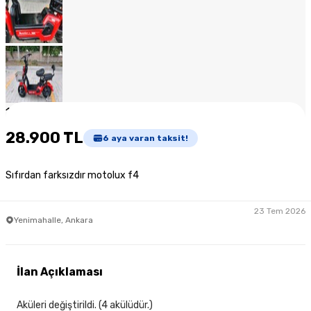
1
/
11
28.900 TL
6
aya varan taksit!
Sıfırdan farksızdır motolux f4
23 Tem 2026
Yenimahalle, Ankara
İlan Açıklaması
Aküleri değiştirildi. (4 akülüdür.)