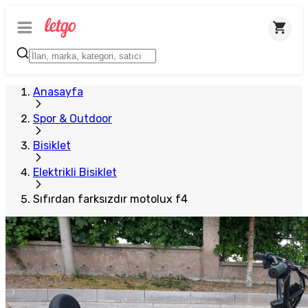
Anasayfa
Spor & Outdoor
Bisiklet
Elektrikli Bisiklet
Sıfırdan farksızdır motolux f4