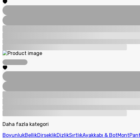
Daha fazla kategori
Boyunluk
Bellik
Dirseklik
Dizlik
Sırtlık
Ayakkabı & Bot
Mont
Pant