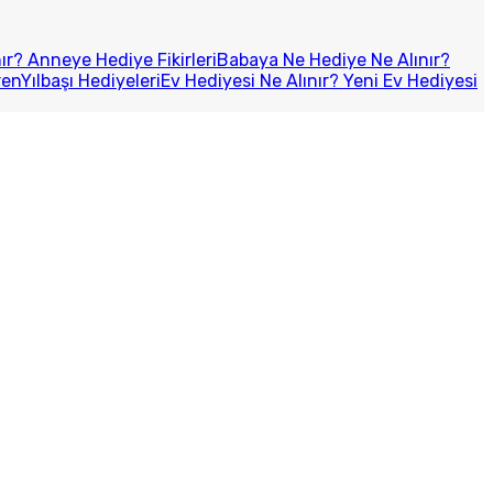
r? Anneye Hediye Fikirleri
Babaya Ne Hediye Ne Alınır?
ren
Yılbaşı Hediyeleri
Ev Hediyesi Ne Alınır? Yeni Ev Hediyesi