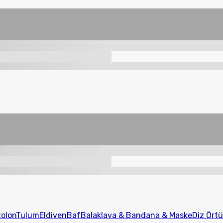
olon
Tulum
Eldiven
Baf
Balaklava & Bandana & Maske
Diz Ört