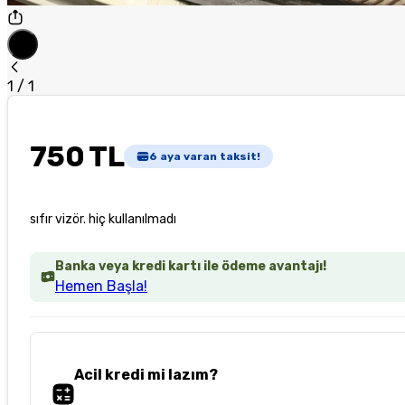
1
/
1
750 TL
6
aya varan taksit!
sıfır vizör. hiç kullanılmadı
Banka veya kredi kartı ile ödeme avantajı!
Hemen Başla!
Acil kredi mi lazım?