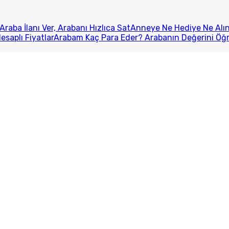
Araba İlanı Ver, Arabanı Hızlıca Sat
Anneye Ne Hediye Ne Alını
esaplı Fiyatlar
Arabam Kaç Para Eder? Arabanın Değerini Öğ