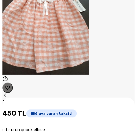
1
/
1
450 TL
6
aya varan taksit!
sıfır ürün çocuk elbise