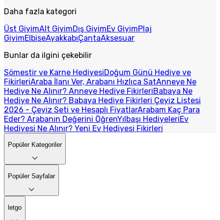
Daha fazla kategori
Üst Giyim
Alt Giyim
Dış Giyim
Ev Giyim
Plaj
Giyim
Elbise
Ayakkabı
Çanta
Aksesuar
Bunlar da ilgini çekebilir
Sömestir ve Karne Hediyesi
Doğum Günü Hediye ve
Fikirleri
Araba İlanı Ver, Arabanı Hızlıca Sat
Anneye Ne
Hediye Ne Alınır? Anneye Hediye Fikirleri
Babaya Ne
Hediye Ne Alınır? Babaya Hediye Fikirleri
Çeyiz Listesi
2026 - Çeyiz Seti ve Hesaplı Fiyatlar
Arabam Kaç Para
Eder? Arabanın Değerini Öğren
Yılbaşı Hediyeleri
Ev
Hediyesi Ne Alınır? Yeni Ev Hediyesi Fikirleri
Popüler Kategoriler
Popüler Sayfalar
letgo