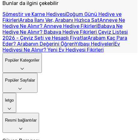
Bunlar da ilgini çekebilir
Sömestir ve Karne Hediyesi
Doğum Günü Hediye ve
Fikirleri
Araba İlanı Ver, Arabanı Hızlıca Sat
Anneye Ne
Hediye Ne Alınır? Anneye Hediye Fikirleri
Babaya Ne
Hediye Ne Alınır? Babaya Hediye Fikirleri
Çeyiz Listesi
2026 - Çeyiz Seti ve Hesaplı Fiyatlar
Arabam Kaç Para
Eder? Arabanın Değerini Öğren
Yılbaşı Hediyeleri
Ev
Hediyesi Ne Alınır? Yeni Ev Hediyesi Fikirleri
Popüler Kategoriler
Popüler Sayfalar
letgo
Resmi bağlantılar