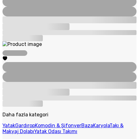
Daha fazla kategori
Yatak
Gardırop
Komodin & Şifonyer
Baza
Karyola
Takı &
Makyaj Dolabı
Yatak Odası Takımı