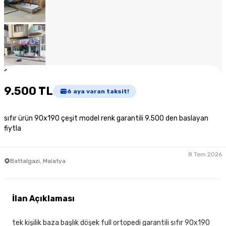
1
/
7
9.500 TL
6
aya varan taksit!
sıfır ürün 90x190 çeşit model renk garantili 9.500 den baslayan
fiytla
8 Tem 2026
Battalgazi, Malatya
İlan Açıklaması
tek kişilik baza başlık döşek full ortopedi garantili sıfır 90x190