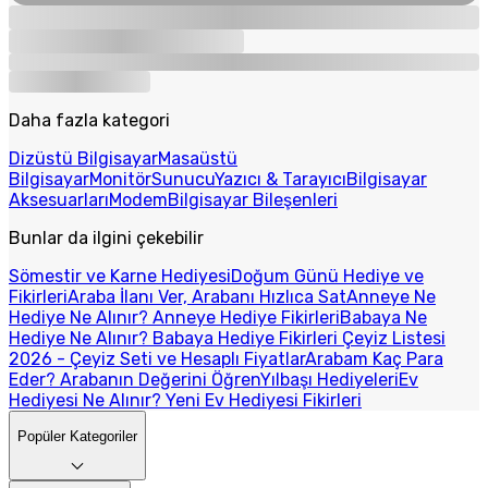
Daha fazla kategori
Dizüstü Bilgisayar
Masaüstü
Bilgisayar
Monitör
Sunucu
Yazıcı & Tarayıcı
Bilgisayar
Aksesuarları
Modem
Bilgisayar Bileşenleri
Bunlar da ilgini çekebilir
Sömestir ve Karne Hediyesi
Doğum Günü Hediye ve
Fikirleri
Araba İlanı Ver, Arabanı Hızlıca Sat
Anneye Ne
Hediye Ne Alınır? Anneye Hediye Fikirleri
Babaya Ne
Hediye Ne Alınır? Babaya Hediye Fikirleri
Çeyiz Listesi
2026 - Çeyiz Seti ve Hesaplı Fiyatlar
Arabam Kaç Para
Eder? Arabanın Değerini Öğren
Yılbaşı Hediyeleri
Ev
Hediyesi Ne Alınır? Yeni Ev Hediyesi Fikirleri
Popüler Kategoriler