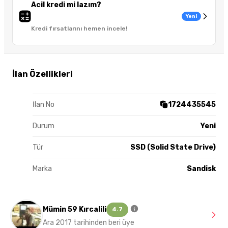
Acil kredi mi lazım?
Yeni
Kredi fırsatlarını hemen incele!
İlan Özellikleri
İlan No
1724435545
Durum
Yeni
Tür
SSD (Solid State Drive)
Marka
Sandisk
Mümin 59 Kırcalili
4.7
Ara 2017 tarihinden beri üye