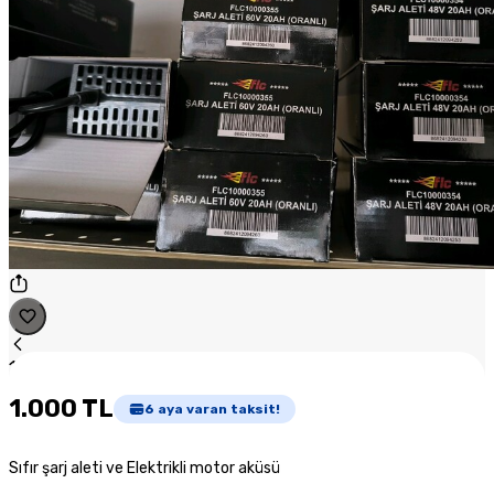
1
/
1
1.000 TL
6
aya varan taksit!
Sıfır şarj aleti ve Elektrikli motor aküsü