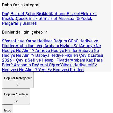
Daha fazla kategori
Dağ Bisikleti
Şehir Bisikleti
Katlanır Bisiklet
Elektrikli
Bisiklet
Çocuk Bisikleti
Bisiklet Aksesuar & Yedek
Parça
Yarış Bisikleti
Bunlar da ilgini çekebilir
Sömestir ve Karne Hediyesi
Doğum Günü Hediye ve
Fikirleri
Araba İlanı Ver, Arabanı Hızlıca Sat
Anneye Ne
Hediye Ne Alınır? Anneye Hediye Fikirleri
Babaya Ne
Hediye Ne Alınır? Babaya Hediye Fikirleri
Çeyiz Listesi
2026 - Çeyiz Seti ve Hesaplı Fiyatlar
Arabam Kaç Para
Eder? Arabanın Değerini Öğren
Yılbaşı Hediyeleri
Ev
Hediyesi Ne Alınır? Yeni Ev Hediyesi Fikirleri
Popüler Kategoriler
Popüler Sayfalar
letgo