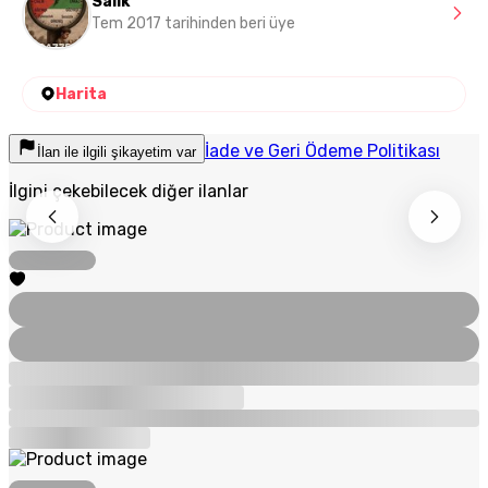
Salik
Tem 2017 tarihinden beri üye
Harita
İade ve Geri Ödeme Politikası
İlan ile ilgili şikayetim var
İlgini çekebilecek diğer ilanlar