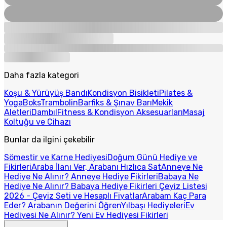
Daha fazla kategori
Koşu & Yürüyüş Bandı
Kondisyon Bisikleti
Pilates &
Yoga
Boks
Trambolin
Barfiks & Şınav Barı
Mekik
Aletleri
Dambıl
Fitness & Kondisyon Aksesuarları
Masaj
Koltuğu ve Cihazı
Bunlar da ilgini çekebilir
Sömestir ve Karne Hediyesi
Doğum Günü Hediye ve
Fikirleri
Araba İlanı Ver, Arabanı Hızlıca Sat
Anneye Ne
Hediye Ne Alınır? Anneye Hediye Fikirleri
Babaya Ne
Hediye Ne Alınır? Babaya Hediye Fikirleri
Çeyiz Listesi
2026 - Çeyiz Seti ve Hesaplı Fiyatlar
Arabam Kaç Para
Eder? Arabanın Değerini Öğren
Yılbaşı Hediyeleri
Ev
Hediyesi Ne Alınır? Yeni Ev Hediyesi Fikirleri