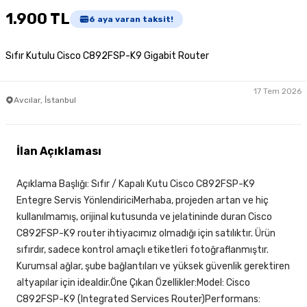
1.900 TL
6
aya varan taksit!
Sıfır Kutulu Cisco C892FSP-K9 Gigabit Router
17 Tem 2026
Avcılar, İstanbul
İlan Açıklaması
Açıklama Başlığı: Sıfır / Kapalı Kutu Cisco C892FSP-K9
Entegre Servis YönlendiriciMerhaba, projeden artan ve hiç
kullanılmamış, orijinal kutusunda ve jelatininde duran Cisco
C892FSP-K9 router ihtiyacımız olmadığı için satılıktır. Ürün
sıfırdır, sadece kontrol amaçlı etiketleri fotoğraflanmıştır.
Kurumsal ağlar, şube bağlantıları ve yüksek güvenlik gerektiren
altyapılar için idealdir.Öne Çıkan Özellikler:Model: Cisco
C892FSP-K9 (Integrated Services Router)Performans: