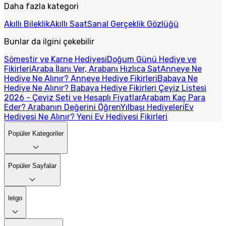
Daha fazla kategori
Akıllı Bileklik
Akıllı Saat
Sanal Gerçeklik Gözlüğü
Bunlar da ilgini çekebilir
Sömestir ve Karne Hediyesi
Doğum Günü Hediye ve
Fikirleri
Araba İlanı Ver, Arabanı Hızlıca Sat
Anneye Ne
Hediye Ne Alınır? Anneye Hediye Fikirleri
Babaya Ne
Hediye Ne Alınır? Babaya Hediye Fikirleri
Çeyiz Listesi
2026 - Çeyiz Seti ve Hesaplı Fiyatlar
Arabam Kaç Para
Eder? Arabanın Değerini Öğren
Yılbaşı Hediyeleri
Ev
Hediyesi Ne Alınır? Yeni Ev Hediyesi Fikirleri
Popüler Kategoriler
Popüler Sayfalar
letgo