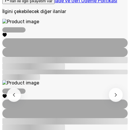
İade ve Geri Ödeme Politikası
İlan ile ilgili şikayetim var
İlgini çekebilecek diğer ilanlar