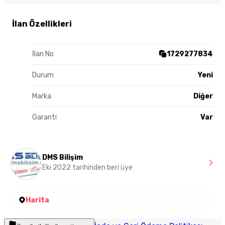
İlan Özellikleri
İlan No
1729277834
Durum
Yeni
Marka
Diğer
Garanti
Var
DMS Bilişim
Eki 2022 tarihinden beri üye
Harita