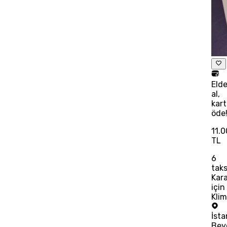
Eld
al,
kart
öde
11.
TL
6
taks
Kar
için
Kli
İsta
Bey