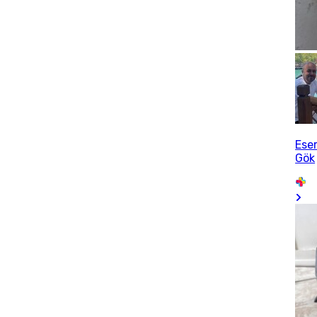
Ese
Gök