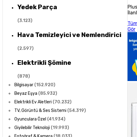
Yedek Parça
Plu
İlan
(
3.123
)
Tü
Gör
Hava Temizleyici ve Nemlendirici
(
2.597
)
Elektrikli Şömine
(
878
)
Bilgisayar
(
152.920
)
Beyaz Eşya
(
85.932
)
Elektrikli Ev Aletleri
(
70.232
)
TV, Görüntü & Ses Sistemi
(
54.319
)
Oyunculara Özel
(
41.934
)
Giyilebilir Teknoloji
(
19.993
)
Fotoğraf & Kamera
(
18.033
)