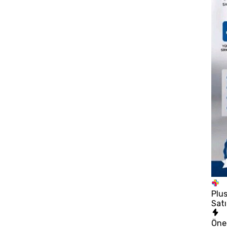
Plu
Satı
Öne