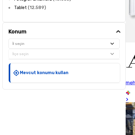
Tablet
(
12.589
)
Konum
İl seçin
İlçe seçin
Mevcut konumu kullan
me