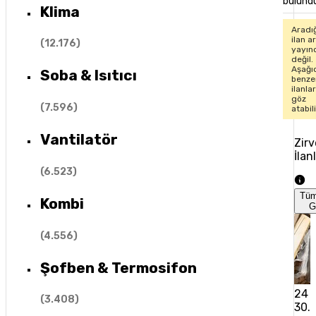
bulund
Klima
Aradı
ilan ar
(
12.176
)
yayın
değil.
Aşağı
Soba & Isıtıcı
benze
ilanla
göz
(
7.596
)
atabil
Vantilatör
Zirv
İlan
(
6.523
)
Tü
Kombi
G
(
4.556
)
Şofben & Termosifon
24 
(
3.408
)
30.