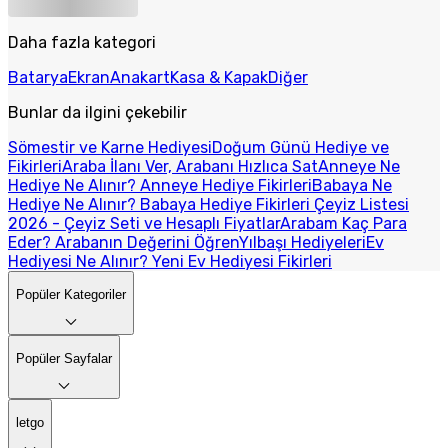
Daha fazla kategori
Batarya
Ekran
Anakart
Kasa & Kapak
Diğer
Bunlar da ilgini çekebilir
Sömestir ve Karne Hediyesi
Doğum Günü Hediye ve
Fikirleri
Araba İlanı Ver, Arabanı Hızlıca Sat
Anneye Ne
Hediye Ne Alınır? Anneye Hediye Fikirleri
Babaya Ne
Hediye Ne Alınır? Babaya Hediye Fikirleri
Çeyiz Listesi
2026 - Çeyiz Seti ve Hesaplı Fiyatlar
Arabam Kaç Para
Eder? Arabanın Değerini Öğren
Yılbaşı Hediyeleri
Ev
Hediyesi Ne Alınır? Yeni Ev Hediyesi Fikirleri
Popüler Kategoriler
Popüler Sayfalar
letgo