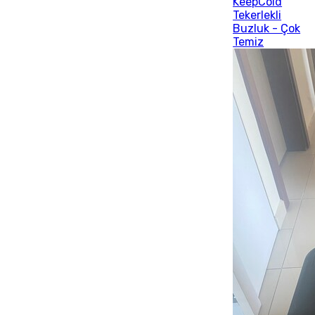
KeepCold
Tekerlekli
Buzluk - Çok
Temiz