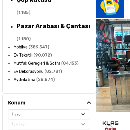
(
1.185
)
Pazar Arabası & Çantası
(
1.180
)
Mobilya
(
389.547
)
Ev Tekstili
(
90.072
)
Mutfak Gereçleri & Sofra
(
84.153
)
Ev Dekorasyonu
(
82.781
)
Aydınlatma
(
28.874
)
Konum
İl seçin
İlçe seçin