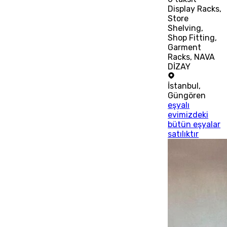
Display Racks,
Store
Shelving,
Shop Fitting,
Garment
Racks, NAVA
DİZAY
İstanbul
,
Güngören
eşyalı
evimizdeki
bütün eşyalar
satılıktır