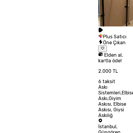
Plus Satıcı
Öne Çıkan
Elden al,
kartla öde!
2.000 TL
6
taksit
Askı
Sistemleri,Elbis
Askı,Giyim
Askısı, Elbise
Askısı, Giysi
Askılığ
İstanbul
,
Güngören