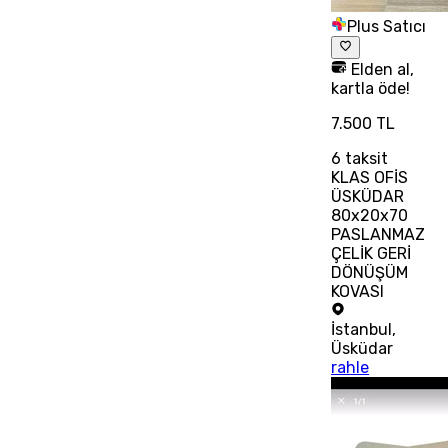
Plus Satıcı
Elden al,
kartla öde!
7.500 TL
6
taksit
KLAS OFİS
ÜSKÜDAR
80x20x70
PASLANMAZ
ÇELİK GERİ
DÖNÜŞÜM
KOVASI
İstanbul
,
Üsküdar
rahle