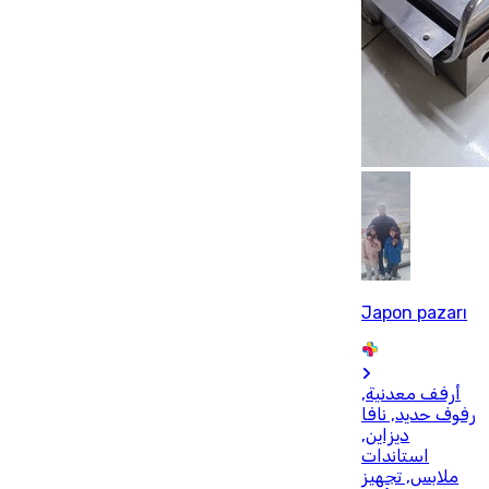
Japon pazarı
أرفف معدنية,
رفوف حديد, نافا
ديزاين,
استاندات
ملابس, تجهيز