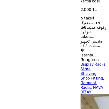
kartla öde!
2.000 TL
6
taksit
أرفف معدنية,
رفوف حديد, نافا
ديزاين,
استاندات
ملابس, تجهيز
محلات, أرف
İstanbul
,
Güngören
Display Racks,
Store
Shelving,
Shop Fitting,
Garment
Racks, NAVA
DİZAY