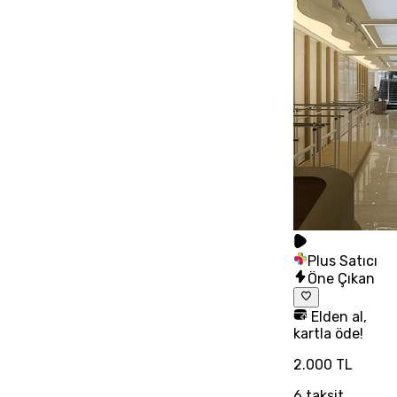
Plus Satıcı
Öne Çıkan
Elden al,
kartla öde!
2.000 TL
6
taksit