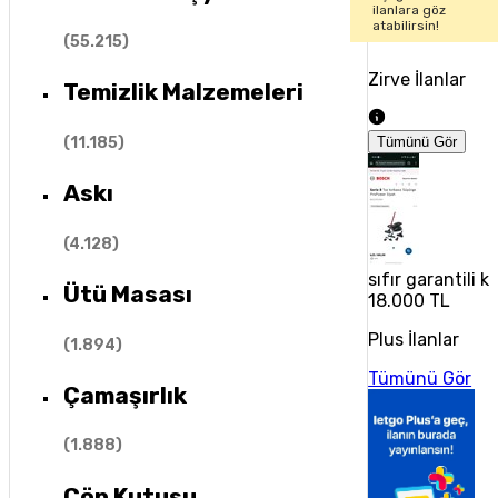
ilanlara göz
atabilirsin!
(
55.215
)
Zirve İlanlar
Temizlik Malzemeleri
(
11.185
)
Tümünü Gör
Askı
(
4.128
)
sıfır garantili k
Ütü Masası
18.000 TL
Plus İlanlar
(
1.894
)
Tümünü Gör
Çamaşırlık
(
1.888
)
Çöp Kutusu