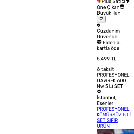
Plus Satıcı
Öne Çıkan
Büyük İlan
Cüzdanım
Güvende
Elden al,
kartla öde!
5.499 TL
6
taksit
PROFESYONEL
DAWREK 600
Nw 5 Lİ SET
İstanbul
,
Esenler
PROFESYONEL
KÖMÜRSÜZ 5 Lİ
SET SIFIR
ÜRÜN