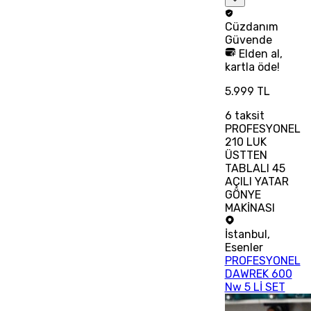
Cüzdanım
Güvende
Elden al,
kartla öde!
5.999 TL
6
taksit
PROFESYONEL
210 LUK
ÜSTTEN
TABLALI 45
AÇILI YATAR
GÖNYE
MAKİNASI
İstanbul
,
Esenler
PROFESYONEL
DAWREK 600
Nw 5 Lİ SET