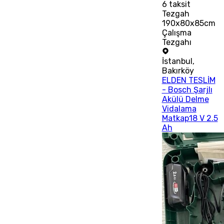
6
taksit
Tezgah
190x80x85cm
Çalışma
Tezgahı
İstanbul
,
Bakırköy
ELDEN TESLİM
- Bosch Şarjlı
Akülü Delme
Vidalama
Matkap18 V 2.5
Ah