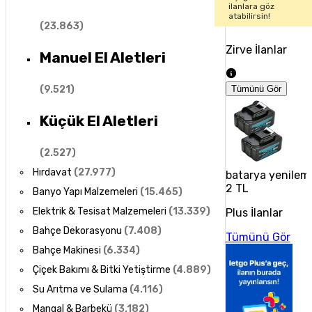
ilanlara göz
atabilirsin!
(
23.863
)
Zirve İlanlar
Manuel El Aletleri
(
9.521
)
Tümünü Gör
Küçük El Aletleri
(
2.527
)
Hırdavat
(
27.977
)
batarya yenilem
2 TL
Banyo Yapı Malzemeleri
(
15.465
)
Elektrik & Tesisat Malzemeleri
(
13.339
)
Plus İlanlar
Bahçe Dekorasyonu
(
7.408
)
Tümünü Gör
Bahçe Makinesi
(
6.334
)
Çiçek Bakımı & Bitki Yetiştirme
(
4.889
)
Su Arıtma ve Sulama
(
4.116
)
Mangal & Barbekü
(
3.182
)