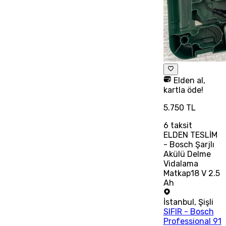
Elden al,
kartla öde!
5.750 TL
6
taksit
ELDEN TESLİM
- Bosch Şarjlı
Akülü Delme
Vidalama
Matkap18 V 2.5
Ah
İstanbul
,
Şişli
SIFIR - Bosch
Professional 91