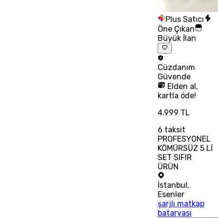
Plus Satıcı
Öne Çıkan
Büyük İlan
Cüzdanım
Güvende
Elden al,
kartla öde!
4.999 TL
6
taksit
PROFESYONEL
KÖMÜRSÜZ 5 Lİ
SET SIFIR
ÜRÜN
İstanbul
,
Esenler
şarjlı matkap
bataryası