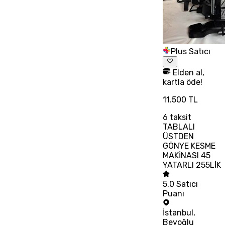
Plus Satıcı
Elden al,
kartla öde!
11.500 TL
6
taksit
TABLALI
ÜSTDEN
GÖNYE KESME
MAKİNASI 45
YATARLI 255LİK
5.0
Satıcı
Puanı
İstanbul
,
Beyoğlu