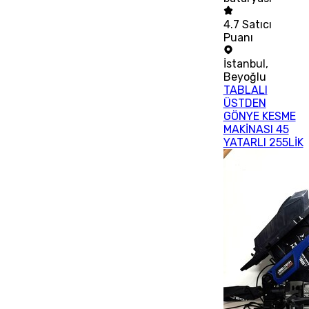
4.7
Satıcı
Puanı
İstanbul
,
Beyoğlu
TABLALI
ÜSTDEN
GÖNYE KESME
MAKİNASI 45
YATARLI 255LİK