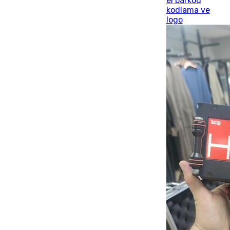
el barkod
kodlama ve
logo