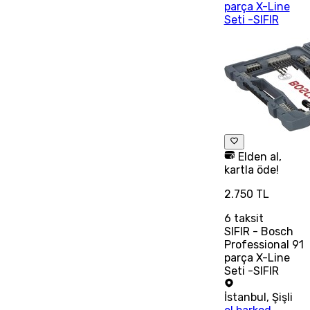
parça X-Line
Seti -SIFIR
Elden al,
kartla öde!
2.750 TL
6
taksit
SIFIR - Bosch
Professional 91
parça X-Line
Seti -SIFIR
İstanbul
,
Şişli