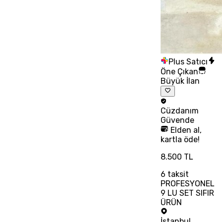
Plus Satıcı
Öne Çıkan
Büyük İlan
Cüzdanım
Güvende
Elden al,
kartla öde!
8.500 TL
6
taksit
PROFESYONEL
9 LU SET SIFIR
ÜRÜN
İstanbul
,